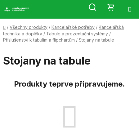
Přejít
Hledat
NÁKUP
na
obsah
KOŠÍK
Domů
/
Všechny produkty
/
Kancelářské potřeby
/
Kancelářská
technika a doplňky
/
Tabule a prezentační systémy
/
Příslušenství k tabulím a flipchartům
/
Stojany na tabule
Stojany na tabule
Produkty teprve připravujeme.