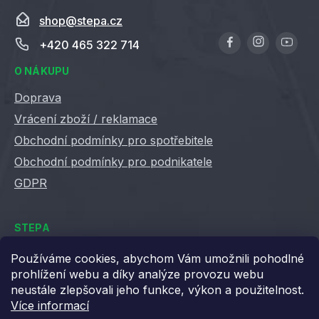
shop
@
stepa.cz
+420 465 322 714
O NÁKUPU
Doprava
Vrácení zboží / reklamace
Obchodní podmínky pro spotřebitele
Obchodní podmínky pro podnikatele
GDPR
STEPA
Kontakty
Používáme cookies, abychom Vám umožnili pohodlné
prohlížení webu a díky analýze provozu webu
Kariéra ve Stepě
neustále zlepšovali jeho funkce, výkon a použitelnost.
Věrnostní slevy
Více informací