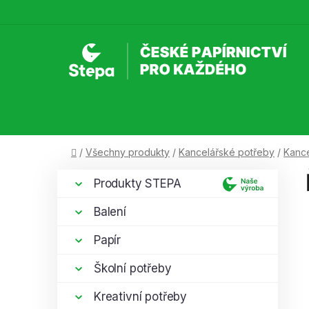
Přejít
na
obsah
Domů
/
Všechny produkty
/
Kancelářské potřeby
/
Kance
P
K
Přeskočit
Produkty STEPA
a
kategorie
o
t
s
Balení
e
t
g
Papír
r
o
a
r
Školní potřeby
i
n
e
Kreativní potřeby
n