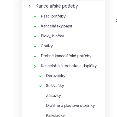
í
Kancelářské potřeby
p
Psací potřeby
a
n
Kancelářský papír
e
Bloky, bločky
l
Obálky
i
Drobné kancelářské potřeby
Kancelářská technika a doplňky
Děrovačky
Sešívačky
Zásuvky
Drátěné a plastové stojánky
Kalkulačky