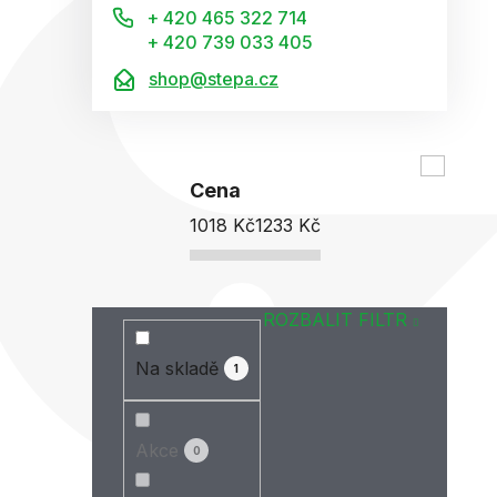
+ 420 465 322 714
+ 420 739 033 405
shop@stepa.cz
Cena
1018
Kč
1233
Kč
ROZBALIT FILTR
Na skladě
1
Akce
0