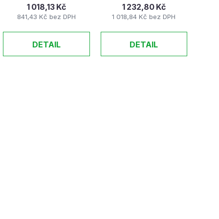
ů
1 018,13 Kč
1 232,80 Kč
841,43 Kč bez DPH
1 018,84 Kč bez DPH
DETAIL
DETAIL
O
v
l
á
d
a
c
í
p
r
v
k
y