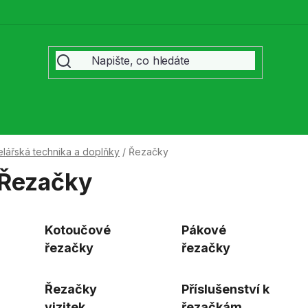
lářská technika a doplňky
/
Řezačky
Řezačky
Kotoučové
Pákové
řezačky
řezačky
Řezačky
Příslušenství k
vizitek
řezačkám