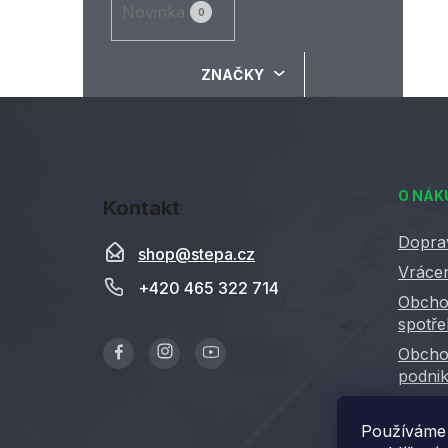
Novinka
0
ZNAČKY
Z
á
O NÁK
Kontakt
p
a
Dopra
shop
@
stepa.cz
t
Vrácen
+420 465 322 714
í
Obcho
spotře
Obcho
podnik
GDPR
Používáme 