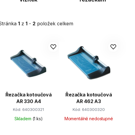
Stránka
1
z
1
-
2
položek celkem
V
ý
p
s
p
r
Řezačka kotoučová
Řezačka kotoučová
o
AR 330 A4
AR 462 A3
d
Kód:
640300321
Kód:
640300320
u
k
Skladem
(1 ks)
Momentálně nedostupné
t