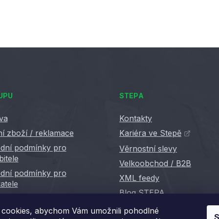
UPU
STEPA
va
Kontakty
í zboží / reklamace
Kariéra ve Stepě
dní podmínky pro
Věrnostní slevy
bitele
Velkoobchod / B2B
dní podmínky pro
XML feedy
atele
Blog STEPA
cookies, abychom Vám umožnili pohodlné
S