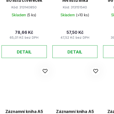
80 listů čtvereček
144 listů linka
Kód:
313140850
Kód:
313151540
Skladem
(5 ks)
Skladem
(>10 ks)
S
78,66 Kč
57,50 Kč
65,01 Kč bez DPH
47,52 Kč bez DPH
3
DETAIL
DETAIL
Záznamní kniha A5
Záznamní kniha A5
Záz