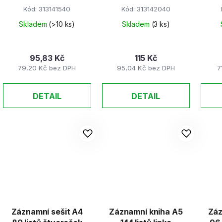
d
Kód:
313141540
Kód:
313142040
u
k
Skladem
(>10 ks)
Skladem
(3 ks)
t
ů
95,83 Kč
115 Kč
79,20 Kč bez DPH
95,04 Kč bez DPH
7
DETAIL
DETAIL
Záznamní sešit A4
Záznamní kniha A5
Záz