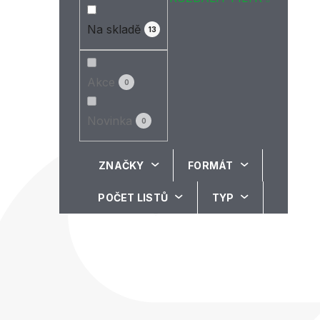
Na skladě
13
Akce
0
Novinka
0
ZNAČKY
FORMÁT
POČET LISTŮ
TYP