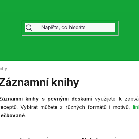
nihy
Záznamní knihy
Záznamní knihy s pevnými deskami
využijete k zapsán
receptů. Vybírat můžete z různých formátů i motivů,
li
tečkované
.