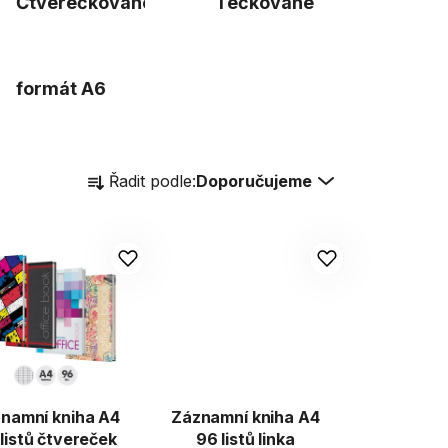
Čtverečkované
Tečkované
formát A6
Ř
Řadit podle:
Doporučujeme
a
z
e
n
í
p
r
o
d
namní kniha A4
Záznamní kniha A4
u
listů čtvereček
96 listů linka