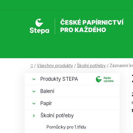
Přejít
na
obsah
Domů
/
Všechny produkty
/
Školní potřeby
/
Záznamní k
P
K
Přeskočit
Produkty STEPA
a
kategorie
o
t
s
Balení
e
t
g
Papír
r
o
a
r
Školní potřeby
i
n
Pomůcky pro 1.třídu
e
n