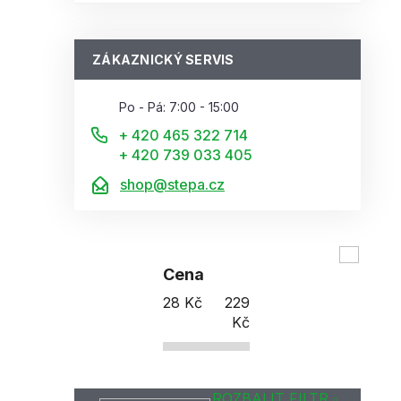
ZÁKAZNICKÝ SERVIS
Po - Pá: 7:00 - 15:00
+ 420 465 322 714
+ 420 739 033 405
shop@stepa.cz
Cena
28
Kč
229
Kč
ROZBALIT FILTR