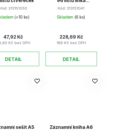
96 listů čtvereček
96 listů linka
(abecední rejstřík)
Kód:
313151050
Kód:
313151041
kladem
(>10 ks)
Skladem
(6 ks)
47,92 Kč
228,69 Kč
9,60 Kč bez DPH
189 Kč bez DPH
DETAIL
DETAIL
namní sešit A5
Záznamní kniha A6