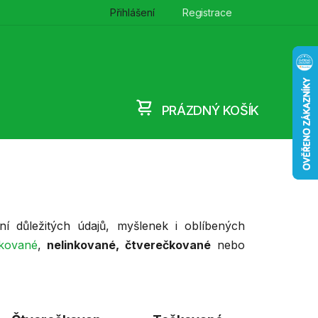
Přihlášení
Registrace
PRÁZDNÝ KOŠÍK
NÁKUPNÍ
KOŠÍK
í důležitých údajů, myšlenek i oblíbených
nkované
,
nelinkované, čtverečkované
nebo