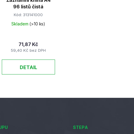
Záznamní kniha A4
96 listů čistá
Kód:
313141000
Skladem
(>10 ks)
71,87 Kč
59,40 Kč bez DPH
DETAIL
O
v
l
á
d
a
UPU
STEPA
c