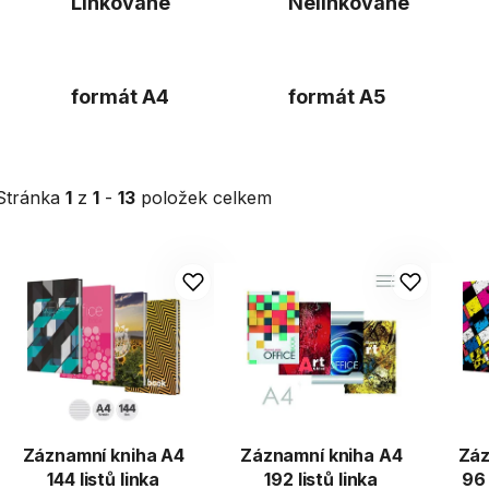
Linkované
Nelinkované
formát A4
formát A5
Stránka
1
z
1
-
13
položek celkem
V
ý
p
s
p
r
Záznamní kniha A4
Záznamní kniha A4
Záz
o
144 listů linka
192 listů linka
96 