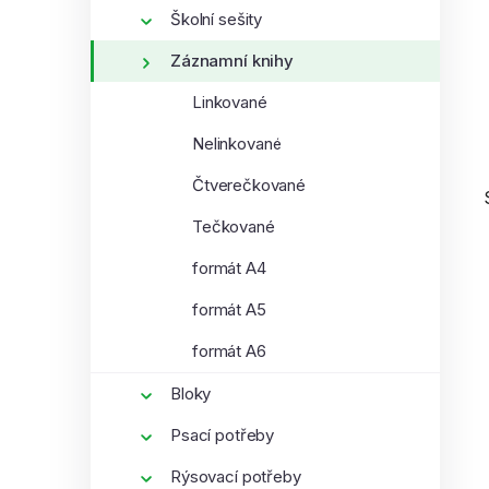
í
Školní sešity
p
Záznamní knihy
a
n
Linkované
e
Nelinkované
l
Čtverečkované
Tečkované
formát A4
formát A5
i
formát A6
Bloky
Psací potřeby
Rýsovací potřeby