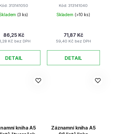
k
Kód:
313141050
Kód:
313141040
t
Skladem
(3 ks)
Skladem
(>10 ks)
ů
86,25 Kč
71,87 Kč
1,28 Kč bez DPH
59,40 Kč bez DPH
DETAIL
DETAIL
namní kniha A5
Záznamní kniha A5