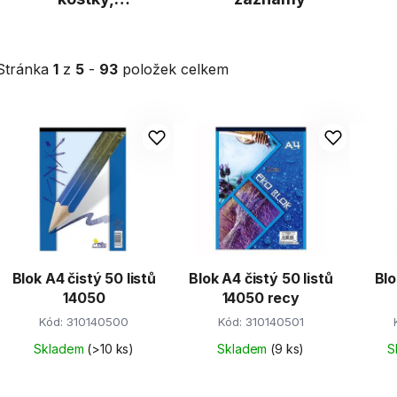
účtenky
Stránka
1
z
5
-
93
položek celkem
V
ý
p
s
p
r
Blok A4 čistý 50 listů
Blok A4 čistý 50 listů
Blo
o
14050
14050 recy
d
Kód:
310140500
Kód:
310140501
u
k
Skladem
(>10 ks)
Skladem
(9 ks)
S
t