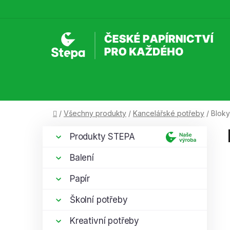
Přejít
na
obsah
Domů
/
Všechny produkty
/
Kancelářské potřeby
/
Bloky
P
K
Přeskočit
Produkty STEPA
a
kategorie
o
t
s
Balení
e
t
g
Papír
r
o
a
r
Školní potřeby
i
n
e
Kreativní potřeby
n