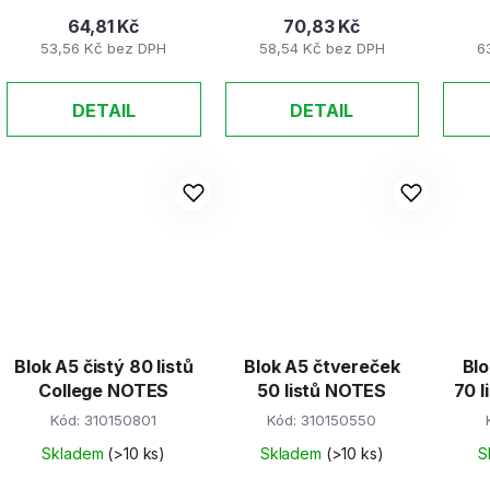
64,81 Kč
70,83 Kč
53,56 Kč bez DPH
58,54 Kč bez DPH
6
DETAIL
DETAIL
Blok A5 čistý 80 listů
Blok A5 čtvereček
Blo
College NOTES
50 listů NOTES
70 l
Kód:
310150801
Kód:
310150550
Skladem
(>10 ks)
Skladem
(>10 ks)
S