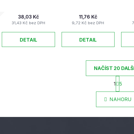
38,03 Kč
11,76 Kč
31,43 Kč bez DPH
9,72 Kč bez DPH
DETAIL
DETAIL
NAČÍST 20 DALŠ
S
1
5
t
O
r
v
á
l
NAHORU
n
á
k
d
o
v
a
á
c
n
í