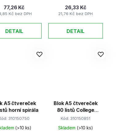
77,26 Kč
26,33 Kč
3,85 Kč bez DPH
21,76 Kč bez DPH
DETAIL
DETAIL
k A5 čtvereček
Blok A5 čtvereček
istů horní spirála
80 listů College
NOTES
Kód:
310150750
Kód:
310150851
kladem
(>10 ks)
Skladem
(>10 ks)