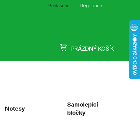
Přihlášení
Registrace
PRÁZDNÝ KOŠÍK
NÁKUPNÍ
KOŠÍK
Samolepicí
Notesy
bločky