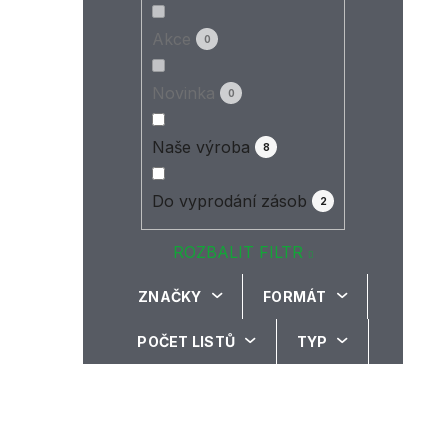
Akce
0
Novinka
0
Naše výroba
8
Do vyprodání zásob
2
ROZBALIT FILTR
ZNAČKY
FORMÁT
POČET LISTŮ
TYP