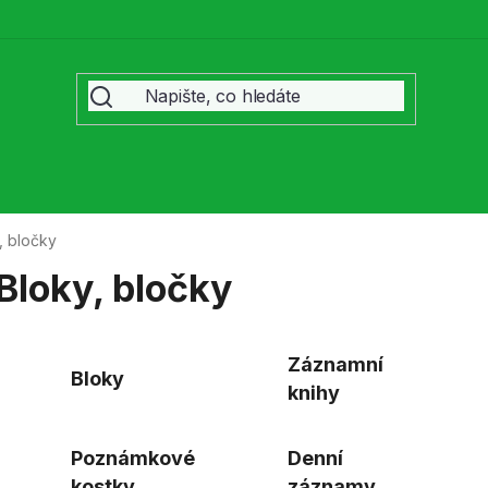
, bločky
Bloky, bločky
Záznamní
Bloky
knihy
Poznámkové
Denní
kostky,
záznamy