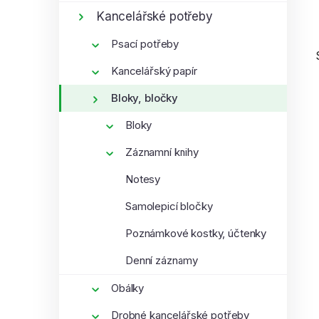
í
Kancelářské potřeby
p
Psací potřeby
a
n
Kancelářský papír
e
Bloky, bločky
l
Bloky
i
Záznamní knihy
Notesy
Samolepicí bločky
Poznámkové kostky, účtenky
Denní záznamy
Obálky
Drobné kancelářské potřeby