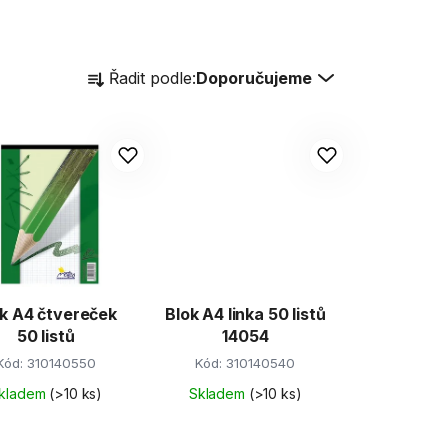
Ř
Řadit podle:
Doporučujeme
a
z
e
n
í
p
r
o
d
k A4 čtvereček
Blok A4 linka 50 listů
u
50 listů
14054
k
Kód:
310140550
Kód:
310140540
t
kladem
(>10 ks)
Skladem
(>10 ks)
ů