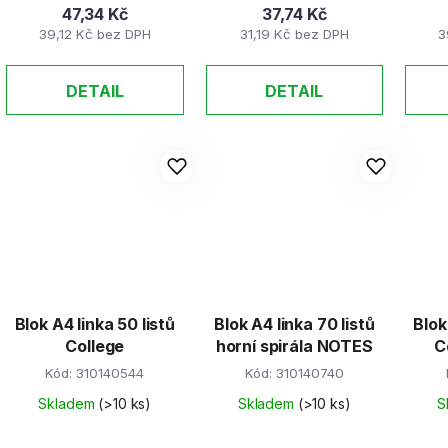
ů
47,34 Kč
37,74 Kč
39,12 Kč bez DPH
31,19 Kč bez DPH
3
DETAIL
DETAIL
Blok A4 linka 50 listů
Blok A4 linka 70 listů
Blok
College
horní spirála NOTES
C
Kód:
310140544
Kód:
310140740
Skladem
(>10 ks)
Skladem
(>10 ks)
S