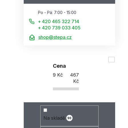
Po - Pá: 7:00 - 15:00
+ 420 465 322 714
+ 420 739 033 405
shop@stepa.cz
Cena
9
Kč
467
Kč
Na skladě
90