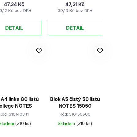
47,34 Kč
47,31 Kč
9,12 Kč bez DPH
39,10 Kč bez DPH
DETAIL
DETAIL
 A4 linka 80 listů
Blok A5 čistý 50 listů
ollege NOTES
NOTES 15050
Kód:
310140841
Kód:
310150500
kladem
(>10 ks)
Skladem
(>10 ks)