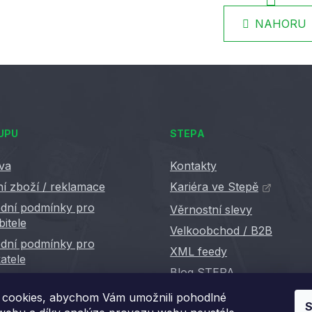
r
O
á
NAHORU
v
n
k
l
o
á
v
d
á
a
n
c
í
í
p
UPU
STEPA
r
v
va
Kontakty
k
í zboží / reklamace
Kariéra ve Stepě
y
dní podmínky pro
Věrnostní slevy
v
bitele
ý
Velkoobchod / B2B
p
dní podmínky pro
XML feedy
i
atele
s
Blog STEPA
u
cookies, abychom Vám umožnili pohodlné
S