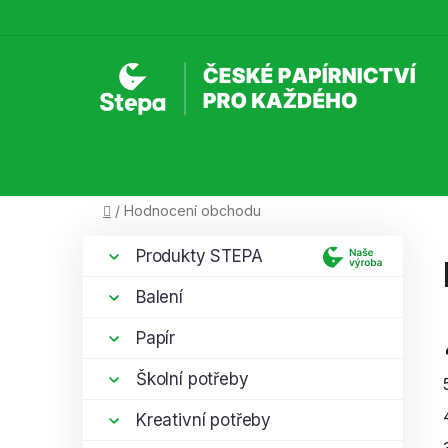
Přejít
na
obsah
Domů
/
Hodnocení obchodu
P
K
Přeskočit
Produkty STEPA
a
kategorie
o
t
s
Balení
e
t
g
Papír
r
o
a
r
Školní potřeby
i
n
e
Kreativní potřeby
n