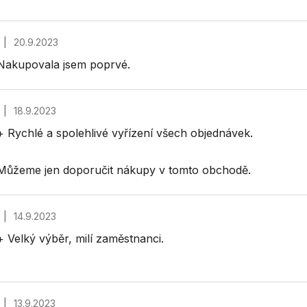
|
20.9.2023
Hodnocení obchodu je 5 z 5 hvězdiček.
Nakupovala jsem poprvé.
|
18.9.2023
Hodnocení obchodu je 5 z 5 hvězdiček.
+ Rychlé a spolehlivé vyřízení všech objednávek.
Můžeme jen doporučit nákupy v tomto obchodě.
|
14.9.2023
Hodnocení obchodu je 5 z 5 hvězdiček.
+ Velký výběr, milí zaměstnanci.
|
13.9.2023