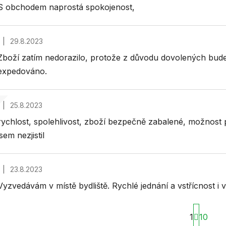
S obchodem naprostá spokojenost,
|
29.8.2023
Hodnocení obchodu je 5 z 5 hvězdiček.
Zboží zatím nedorazilo, protože z důvodu dovolených budem
expedováno.
|
25.8.2023
Hodnocení obchodu je 5 z 5 hvězdiček.
rychlost, spolehlivost, zboží bezpečně zabalené, možnost 
jsem nezjistil
|
23.8.2023
Hodnocení obchodu je 5 z 5 hvězdiček.
Vyzvedávám v místě bydliště. Rychlé jednání a vstřícnost i 
S
1
10
t