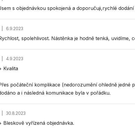
Hodnocení obchodu je 5 z 5 hvězdiček.
Jsem s objednávkou spokojená a doporučuji,rychlé dodání
|
6.9.2023
Hodnocení obchodu je 4 z 5 hvězdiček.
Rychlost, spolehlivost. Nástěnka je hodně tenká, uvidíme, c
|
4.9.2023
Hodnocení obchodu je 5 z 5 hvězdiček.
+ Kvalita
Přes počáteční komplikace (nedorozumění ohledně jedné 
dodáno a i následná komunikace byla v pořádku.
|
30.8.2023
Hodnocení obchodu je 5 z 5 hvězdiček.
+ Bleskově vyřízená objednávka.