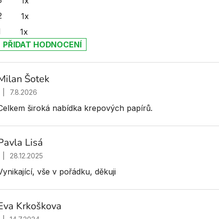
3
1x
2
1x
1
1x
PŘIDAT HODNOCENÍ
V
ý
Milan Šotek
p
|
7.8.2026
Hodnocení obchodu je 5 z 5 hvězdiček.
s
Celkem široká nabídka krepových papírů.
h
o
Pavla Lisá
d
|
n
28.12.2025
Hodnocení obchodu je 5 z 5 hvězdiček.
o
Vynikající, vše v pořádku, děkuji
c
e
Eva Krkoškova
n