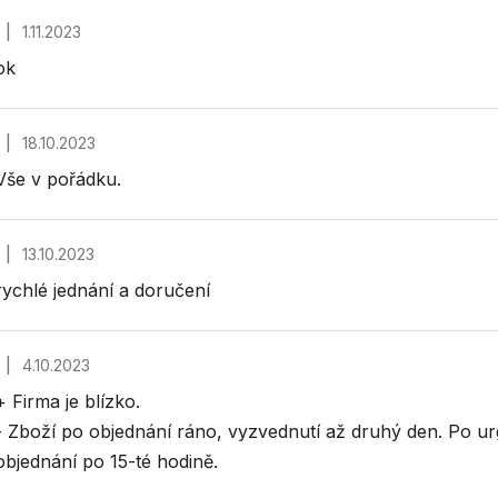
|
1.11.2023
Hodnocení obchodu je 5 z 5 hvězdiček.
ok
|
18.10.2023
Hodnocení obchodu je 5 z 5 hvězdiček.
Vše v pořádku.
|
13.10.2023
Hodnocení obchodu je 5 z 5 hvězdiček.
rychlé jednání a doručení
|
4.10.2023
Hodnocení obchodu je 4 z 5 hvězdiček.
+ Firma je blízko.
- Zboží po objednání ráno, vyzvednutí až druhý den. Po u
objednání po 15-té hodině.