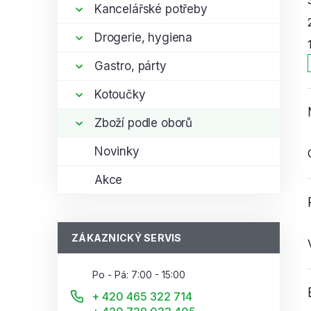
í
Kancelářské potřeby
p
Drogerie, hygiena
a
n
Gastro, párty
e
l
Kotoučky
Zboží podle oborů
i
Novinky
Akce
ZÁKAZNICKÝ SERVIS
Po - Pá: 7:00 - 15:00
+ 420 465 322 714