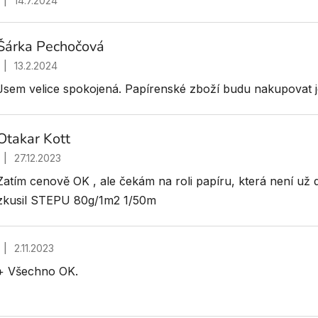
|
14.7.2024
Hodnocení obchodu je 5 z 5 hvězdiček.
Šárka Pechočová
|
13.2.2024
Hodnocení obchodu je 5 z 5 hvězdiček.
Jsem velice spokojená. Papírenské zboží budu nakupovat j
Otakar Kott
|
27.12.2023
Hodnocení obchodu je 4 z 5 hvězdiček.
Zatím cenově OK , ale čekám na roli papíru, která není už
zkusil STEPU 80g/1m2 1/50m
|
2.11.2023
Hodnocení obchodu je 5 z 5 hvězdiček.
+ Všechno OK.