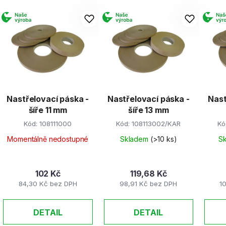
V
ý
p
s
p
r
Nastřelovací páska -
Nastřelovací páska -
Nast
o
šíře 11 mm
šíře 13 mm
d
Kód:
108111000
Kód:
108113002/KAR
Kó
u
k
Momentálně nedostupné
Skladem
(>10 ks)
S
t
ů
102 Kč
119,68 Kč
84,30 Kč bez DPH
98,91 Kč bez DPH
1
DETAIL
DETAIL