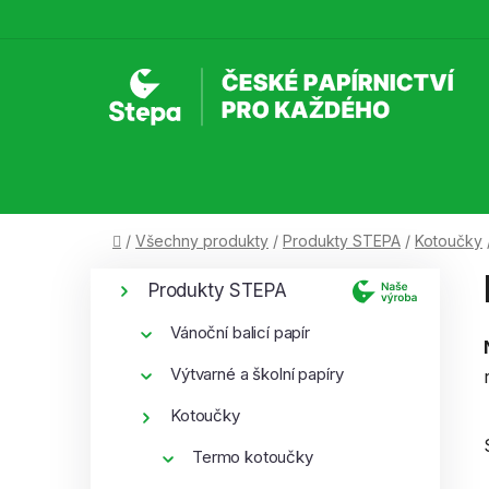
Přejít
na
obsah
Domů
/
Všechny produkty
/
Produkty STEPA
/
Kotoučky
P
K
Přeskočit
Produkty STEPA
a
kategorie
o
t
s
Vánoční balicí papír
e
t
g
Výtvarné a školní papíry
r
o
Kotoučky
a
r
i
n
Termo kotoučky
e
n