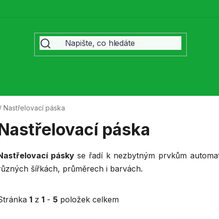
/
Nastřelovací páska
Nastřelovací páska
Nastřelovací pásky
se řadí k nezbytným prvkům automati
různých šířkách, průměrech i barvách.
Stránka
1
z
1
-
5
položek celkem