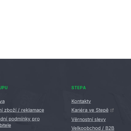
u
UPU
STEPA
va
Kontakty
í zboží / reklamace
Kariéra ve Stepě
dní podmínky pro
Věrnostní slevy
bitele
Velkoobchod / B2B