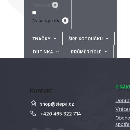
Novinka
0
Naše výroba
5
ZNAČKY
ŠÍŘE KOTOUČKU
DUTINKA
PRŮMĚR ROLE
Z
á
O NÁK
Kontakt
p
a
Dopra
shop
@
stepa.cz
t
Vrácen
+420 465 322 714
í
Obcho
spotře