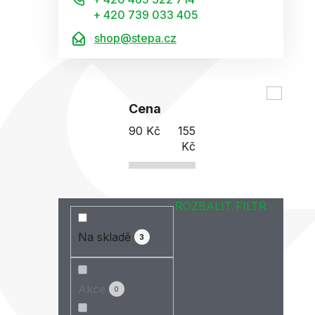
+ 420 739 033 405
shop@stepa.cz
Cena
90
Kč
155
Kč
ROZBALIT FILTR
Na skladě
3
Akce
0