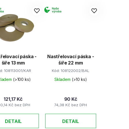
e
n
í
p
r
o
d
řelovací páska -
Nastřelovací páska -
u
šíře 13 mm
šíře 22 mm
k
d:
108113001/KAR
Kód:
108122002/BAL
t
kladem
(>100 ks)
Skladem
(>10 ks)
ů
121,17 Kč
90 Kč
00,14 Kč bez DPH
74,38 Kč bez DPH
DETAIL
DETAIL