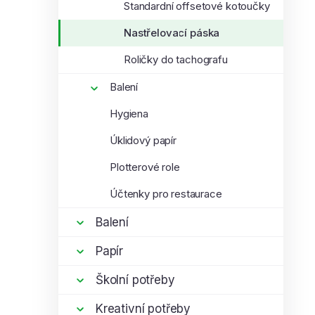
Standardní offsetové kotoučky
í
p
Nastřelovací páska
a
Roličky do tachografu
n
i
e
Balení
l
Hygiena
Úklidový papír
Plotterové role
Účtenky pro restaurace
Balení
Papír
Školní potřeby
Kreativní potřeby