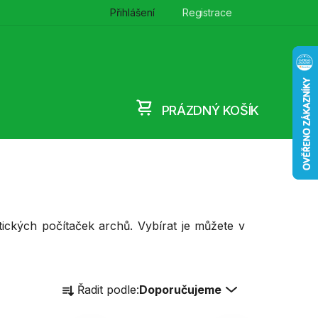
Přihlášení
Registrace
PRÁZDNÝ KOŠÍK
NÁKUPNÍ
KOŠÍK
ckých počítaček archů. Vybírat je můžete v
Ř
Řadit podle:
Doporučujeme
a
z