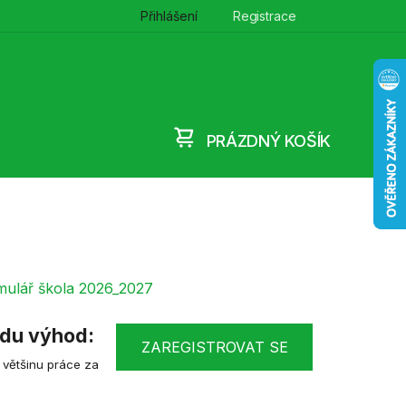
Přihlášení
Registrace
PRÁZDNÝ KOŠÍK
NÁKUPNÍ
KOŠÍK
mulář škola 2026_2027
řadu výhod:
ZAREGISTROVAT SE
 většinu práce za