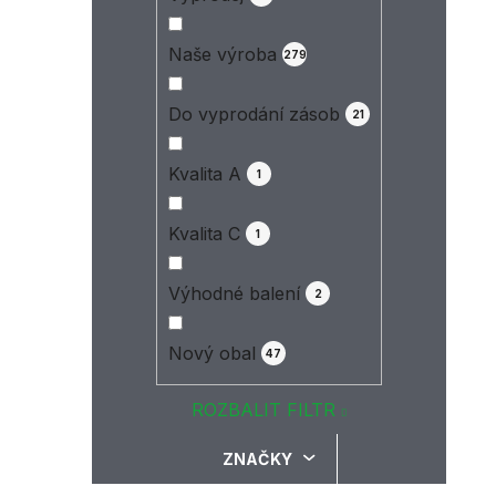
Naše výroba
279
Do vyprodání zásob
21
Kvalita A
1
Kvalita C
1
Výhodné balení
2
Nový obal
47
ROZBALIT FILTR
ZNAČKY