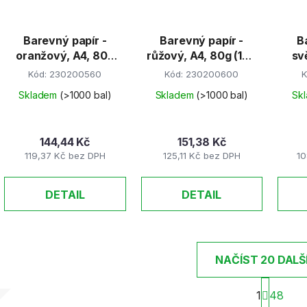
Barevný papír -
Barevný papír -
B
oranžový, A4, 80g
růžový, A4, 80g (100
sv
(100 listů)
listů)
8
Kód:
230200560
Kód:
230200600
K
Skladem
(>1000 bal)
Skladem
(>1000 bal)
Sk
144,44 Kč
151,38 Kč
119,37 Kč bez DPH
125,11 Kč bez DPH
10
DETAIL
DETAIL
NAČÍST 20 DALŠ
S
1
48
t
O