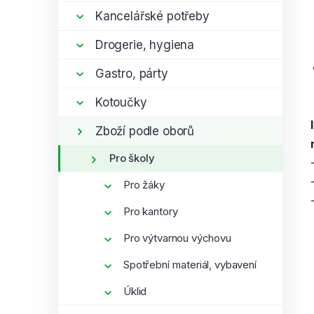
í
Kancelářské potřeby
p
Drogerie, hygiena
a
n
Gastro, párty
e
l
Kotoučky
Zboží podle oborů
Pro školy
Pro žáky
Pro kantory
Pro výtvarnou výchovu
Spotřební materiál, vybavení
Úklid