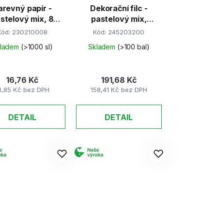
arevný papír -
Dekorační filc -
u
stelový mix, 8
pastelový mix,
k
barev
20x30 cm (10 archů)
Kód:
230210008
Kód:
245203200
t
kladem
(>1000 sl)
Skladem
(>100 bal)
ů
16,76 Kč
191,68 Kč
3,85 Kč bez DPH
158,41 Kč bez DPH
DETAIL
DETAIL