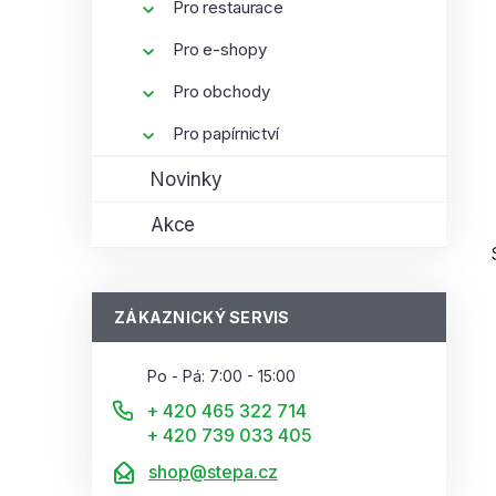
Pro restaurace
Pro e-shopy
Pro obchody
Pro papírnictví
Novinky
Akce
ZÁKAZNICKÝ SERVIS
Po - Pá: 7:00 - 15:00
i
+ 420 465 322 714
+ 420 739 033 405
shop@stepa.cz