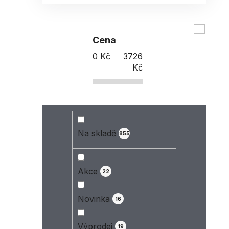
Cena
0
Kč
3726
Kč
Na skladě
855
Akce
22
Novinka
16
Výprodej
19