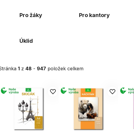
Pro žáky
Pro kantory
Úklid
Stránka
1
z
48
-
947
položek celkem
V
ý
p
s
p
r