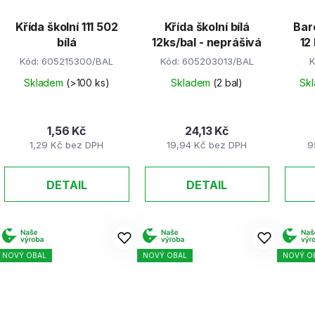
Křída školní 111 502
Křída školní bílá
Bar
bílá
12ks/bal - neprášivá
12
Kód:
605215300/BAL
Kód:
605203013/BAL
K
Skladem
(>100 ks)
Skladem
(2 bal)
Sk
1,56 Kč
24,13 Kč
1,29 Kč bez DPH
19,94 Kč bez DPH
9
DETAIL
DETAIL
NOVÝ OBAL
NOVÝ OBAL
NOVÝ O