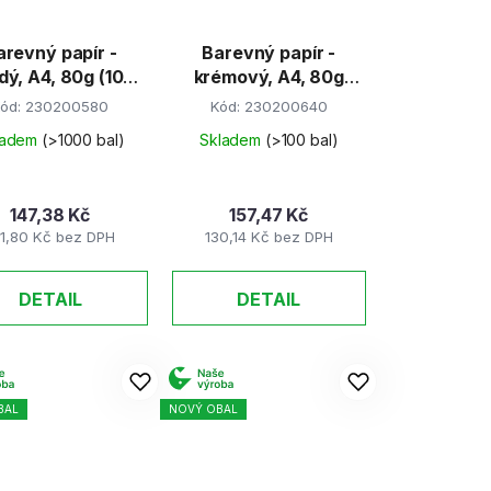
arevný papír -
Barevný papír -
dý, A4, 80g (100
krémový, A4, 80g
listů)
(100 listů)
ód:
230200580
Kód:
230200640
ladem
(>1000 bal)
Skladem
(>100 bal)
147,38 Kč
157,47 Kč
21,80 Kč bez DPH
130,14 Kč bez DPH
DETAIL
DETAIL
BAL
NOVÝ OBAL