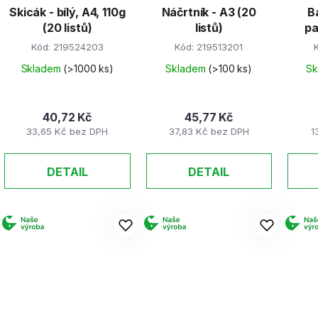
Skicák - bílý, A4, 110g
Náčrtník - A3 (20
B
o
(20 listů)
listů)
pa
d
Kód:
219524203
Kód:
219513201
u
k
Skladem
(>1000 ks)
Skladem
(>100 ks)
S
t
ů
40,72 Kč
45,77 Kč
33,65 Kč bez DPH
37,83 Kč bez DPH
1
DETAIL
DETAIL