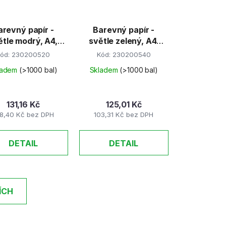
arevný papír -
Barevný papír -
ětle modrý, A4,
světle zelený, A4,
0g (100 listů)
80g (100 listů)
ód:
230200520
Kód:
230200540
ladem
(>1000 bal)
Skladem
(>1000 bal)
131,16 Kč
125,01 Kč
8,40 Kč bez DPH
103,31 Kč bez DPH
DETAIL
DETAIL
ÍCH