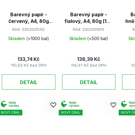
Barevný papír -
Barevný papír -
B
červený, A4, 80g
fialový, A4, 80g (100
hně
(100 listů)
listů)
Kód:
230200530
Kód:
230200610
K
Skladem
(>1000 bal)
Skladem
(>500 bal)
Sk
133,74 Kč
138,39 Kč
110,53 Kč bez DPH
114,37 Kč bez DPH
1
DETAIL
DETAIL
NOVÝ OBAL
NOVÝ OBAL
NOVÝ O