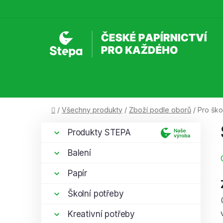
Přejít
na
obsah
Domů
/
Všechny produkty
/
Zboží podle oborů
/
Pro ško
P
K
Přeskočit
Produkty STEPA
a
kategorie
o
t
s
Balení
e
t
g
Papír
r
o
a
r
Školní potřeby
i
n
e
Kreativní potřeby
n