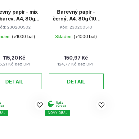
evný papír - mix
Barevný papír -
 barev, A4, 80g
černý, A4, 80g (100
(60 listů)
listů)
ód:
230200502
Kód:
230200510
ladem
(>1000 bal)
Skladem
(>1000 bal)
115,20 Kč
150,97 Kč
5,21 Kč bez DPH
124,77 Kč bez DPH
DETAIL
DETAIL
BAL
NOVÝ OBAL