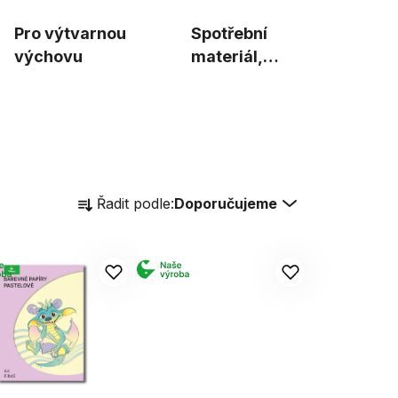
Pro výtvarnou
Spotřební
výchovu
materiál,
vybavení
Ř
Řadit podle:
Doporučujeme
a
z
e
n
í
p
r
o
d