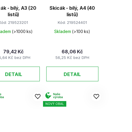
ák - bílý, A3 (20
Skicák - bílý, A4 (40
listů)
listů)
Kód:
219523201
Kód:
219524401
ladem
(>1000 ks)
Skladem
(>100 ks)
79,42 Kč
68,06 Kč
5,64 Kč bez DPH
56,25 Kč bez DPH
DETAIL
DETAIL
NOVÝ OBAL