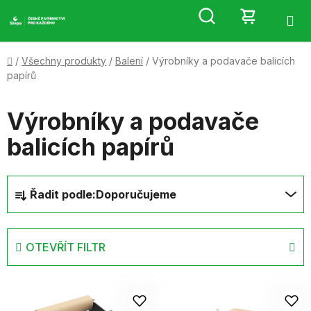
Přejít
Hledat
NÁKUP
na
obsah
KOŠÍK
Domů
/
Všechny produkty
/
Balení
/
Výrobníky a podavače balicích
papírů
Výrobníky a podavače
balicích papírů
Ř
Řadit podle:
Doporučujeme
a
z
e
OTEVŘÍT FILTR
n
í
V
p
ý
r
p