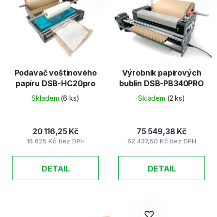
o
i
d
s
u
p
k
r
t
o
ů
d
Podavač voštinového
Výrobník papírových
papíru DSB-HC20pro
bublin DSB-PB340PRO
u
k
Skladem
(6 ks)
Skladem
(2 ks)
t
ů
20 116,25 Kč
75 549,38 Kč
16 625 Kč bez DPH
62 437,50 Kč bez DPH
DETAIL
DETAIL