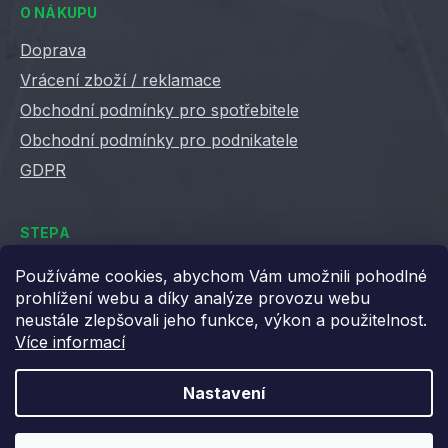
O NÁKUPU
Doprava
Vrácení zboží / reklamace
Obchodní podmínky pro spotřebitele
Obchodní podmínky pro podnikatele
GDPR
STEPA
Kontakty
Používáme cookies, abychom Vám umožnili pohodlné
prohlížení webu a díky analýze provozu webu
Kariéra ve Stepě
neustále zlepšovali jeho funkce, výkon a použitelnost.
Věrnostní slevy
Více informací
Velkoobchod / B2B
XML feedy
Nastavení
Blog STEPA