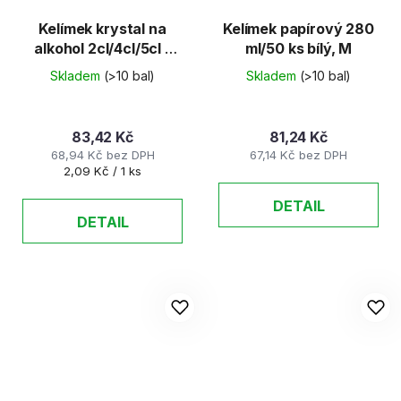
Kelímek krystal na
Kelímek papírový 280
alkohol 2cl/4cl/5cl -
ml/50 ks bílý, M
40ks/balení
Skladem
(>10 bal)
Skladem
(>10 bal)
83,42 Kč
81,24 Kč
68,94 Kč bez DPH
67,14 Kč bez DPH
Měrná
2,09 Kč / 1 ks
cena:
DETAIL
DETAIL