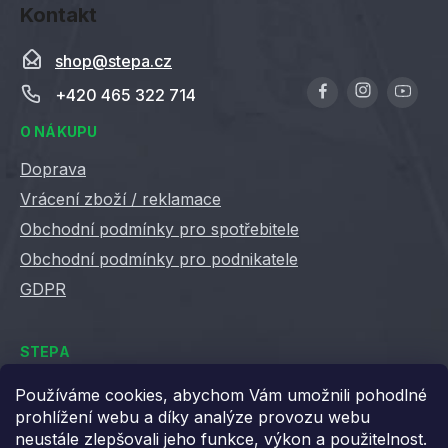
u
Kontakt
shop
@
stepa.cz
+420 465 322 714
O NÁKUPU
Doprava
Vrácení zboží / reklamace
Obchodní podmínky pro spotřebitele
Obchodní podmínky pro podnikatele
GDPR
STEPA
Kontakty
Používáme cookies, abychom Vám umožnili pohodlné
prohlížení webu a díky analýze provozu webu
Kariéra ve Stepě
neustále zlepšovali jeho funkce, výkon a použitelnost.