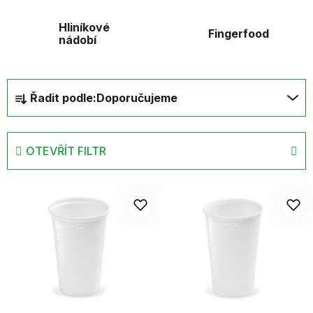
Hliníkové
Fingerfood
nádobí
Ř
Řadit podle:
Doporučujeme
a
z
e
OTEVŘÍT FILTR
n
í
V
p
ý
r
p
o
i
d
s
u
p
k
r
t
o