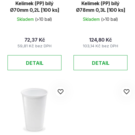
ů
d
Kelímek (PP) bílý
Kelímek (PP) bílý
Ø70mm 0,2L [100 ks]
Ø78mm 0,3L [100 ks]
u
k
Skladem
(>10 bal)
Skladem
(>10 bal)
t
ů
72,37 Kč
124,80 Kč
59,81 Kč bez DPH
103,14 Kč bez DPH
DETAIL
DETAIL