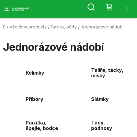
Přejít
Hledat
NÁKUP
na
obsah
KOŠÍK
Domů
/
Všechny produkty
/
Gastro, párty
/
Jednorázové nádobí
Jednorázové nádobí
Talíře, tácky,
Kelímky
misky
Příbory
Slámky
Párátka,
Tácy,
špejle, bodce
podnosy