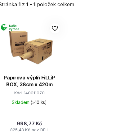
Stránka
1
z
1
-
1
položek celkem
V
ý
p
s
p
r
Papírová výplň FiLLiP
o
BOX, 38cm x 420m
d
Kód:
140011070
u
k
Skladem
(>10 ks)
t
ů
998,77 Kč
825,43 Kč bez DPH