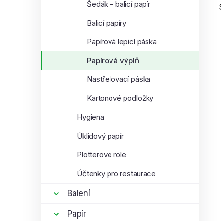
Šedák - balicí papír
í
p
Balicí papíry
a
Papírová lepicí páska
n
e
Papírová výplň
l
i
Nastřelovací páska
Kartonové podložky
Hygiena
Úklidový papír
Plotterové role
Účtenky pro restaurace
Balení
Papír