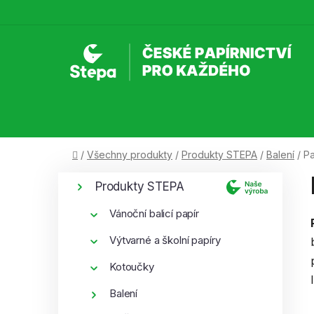
Přejít
na
obsah
Domů
/
Všechny produkty
/
Produkty STEPA
/
Balení
/
Pa
P
K
Přeskočit
Produkty STEPA
a
kategorie
o
t
s
Vánoční balicí papír
e
t
g
Výtvarné a školní papíry
r
o
Kotoučky
a
r
i
n
Balení
e
n