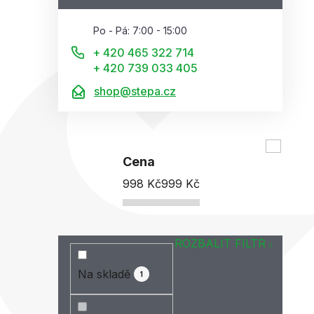
Po - Pá: 7:00 - 15:00
+ 420 465 322 714
+ 420 739 033 405
shop@stepa.cz
Cena
998
Kč
999
Kč
ROZBALIT FILTR
Na skladě
1