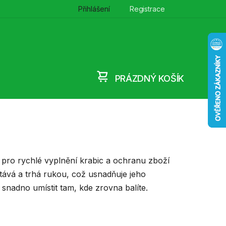
Přihlášení
Registrace
PRÁZDNÝ KOŠÍK
NÁKUPNÍ
KOŠÍK
í pro rychlé vyplnění krabic a ochranu zboží
ává a trhá rukou, což usnadňuje jeho
e snadno umístit tam, kde zrovna balíte.
Ř