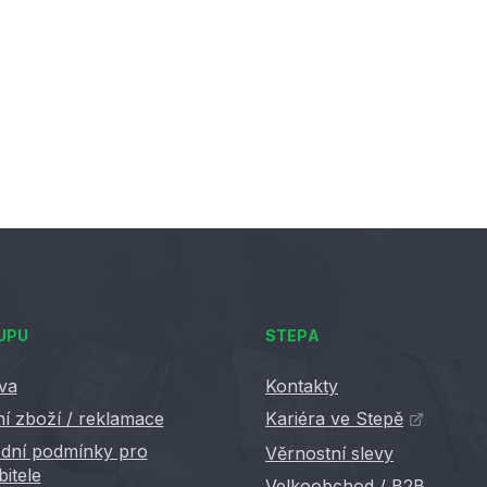
UPU
STEPA
va
Kontakty
í zboží / reklamace
Kariéra ve Stepě
dní podmínky pro
Věrnostní slevy
bitele
Velkoobchod / B2B