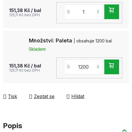
DO
151,38 Kč
/ bal
125,11 Kč bez DPH
KOŠ
Množství: Paleta
| obsahuje 1200 bal
Skladem
DO
151,38 Kč
/ bal
125,11 Kč bez DPH
KOŠ
Tisk
Zeptat se
Hlídat
Popis