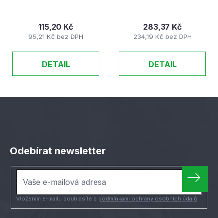
115,20 Kč
283,37 Kč
95,21 Kč bez DPH
234,19 Kč bez DPH
DETAIL
DETAIL
Z
á
Odebírat newsletter
p
a
t
í
Vložením e-mailu souhlasíte s
podmínkami ochrany osobních údajů