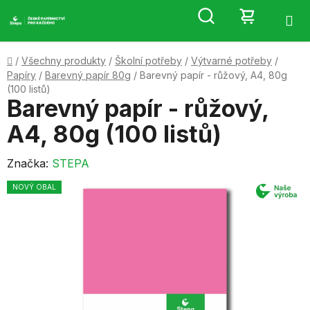
Přejít
Hledat
NÁKUP
na
obsah
KOŠÍK
Domů
/
Všechny produkty
/
Školní potřeby
/
Výtvarné potřeby
/
Papíry
/
Barevný papír 80g
/
Barevný papír - růžový, A4, 80g
(100 listů)
Barevný papír - růžový,
A4, 80g (100 listů)
Značka:
STEPA
NOVÝ OBAL