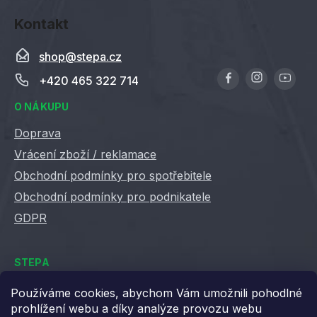
Kontakt
shop
@
stepa.cz
+420 465 322 714
O NÁKUPU
Doprava
Vrácení zboží / reklamace
Obchodní podmínky pro spotřebitele
Obchodní podmínky pro podnikatele
GDPR
STEPA
Kontakty
Používáme cookies, abychom Vám umožnili pohodlné
prohlížení webu a díky analýze provozu webu
Kariéra ve Stepě