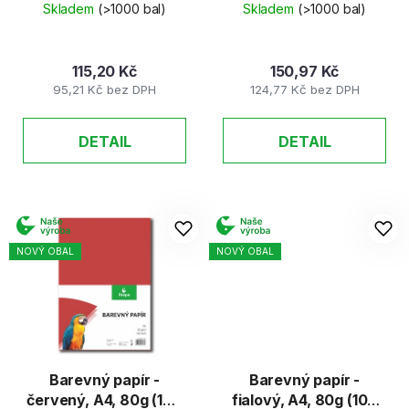
listů)
k
Skladem
(>1000 bal)
Skladem
(>1000 bal)
t
ů
115,20 Kč
150,97 Kč
95,21 Kč bez DPH
124,77 Kč bez DPH
DETAIL
DETAIL
NOVÝ OBAL
NOVÝ OBAL
Barevný papír -
Barevný papír -
červený, A4, 80g (100
fialový, A4, 80g (100