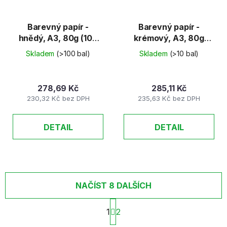
Barevný papír -
Barevný papír -
hnědý, A3, 80g (100
krémový, A3, 80g
listů)
(100 listů)
Skladem
(>100 bal)
Skladem
(>10 bal)
278,69 Kč
285,11 Kč
230,32 Kč bez DPH
235,63 Kč bez DPH
DETAIL
DETAIL
NAČÍST 8 DALŠÍCH
S
1
2
t
r
O