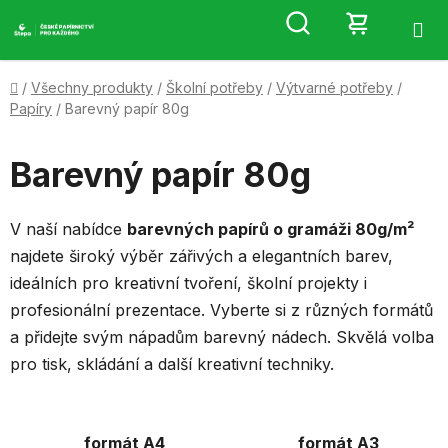
Přejít
Hledat
NÁKUP
na
obsah
KOŠÍK
Domů
/
Všechny produkty
/
Školní potřeby
/
Výtvarné potřeby
/
Papíry
/
Barevný papír 80g
Barevný papír 80g
V naší nabídce
barevných papírů o gramáži 80g/m²
najdete široký výběr zářivých a elegantních barev,
ideálních pro kreativní tvoření, školní projekty i
profesionální prezentace. Vyberte si z různých formátů
a přidejte svým nápadům barevný nádech. Skvělá volba
pro tisk, skládání a další kreativní techniky.
formát A4
formát A3