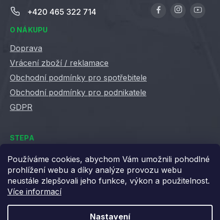
+420 465 322 714
O NÁKUPU
Doprava
Vrácení zboží / reklamace
Obchodní podmínky pro spotřebitele
Obchodní podmínky pro podnikatele
GDPR
STEPA
Kontakty
Používáme cookies, abychom Vám umožnili pohodlné
prohlížení webu a díky analýze provozu webu
Kariéra ve Stepě
neustále zlepšovali jeho funkce, výkon a použitelnost.
Věrnostní slevy
Více informací
Velkoobchod / B2B
XML feedy
Nastavení