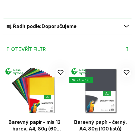
Ř
Řadit podle:
Doporučujeme
a
z
e
OTEVŘÍT FILTR
n
í
V
p
ý
r
p
NOVÝ OBAL
o
i
d
s
u
p
k
r
t
o
ů
d
Barevný papír - mix 12
Barevný papír - černý,
barev, A4, 80g (60
A4, 80g (100 listů)
u