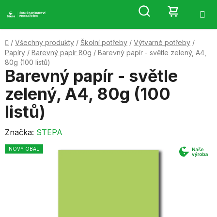
Přejít
Hledat
NÁKUP
na
obsah
KOŠÍK
Domů
/
Všechny produkty
/
Školní potřeby
/
Výtvarné potřeby
/
Papíry
/
Barevný papír 80g
/
Barevný papír - světle zelený, A4,
80g (100 listů)
Barevný papír - světle
zelený, A4, 80g (100
listů)
Značka:
STEPA
NOVÝ OBAL