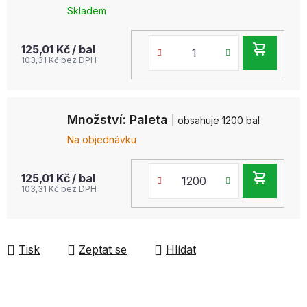
Skladem
DO
125,01 Kč
/ bal
103,31 Kč bez DPH
KOŠ
Množství: Paleta
| obsahuje 1200 bal
Na objednávku
DO
125,01 Kč
/ bal
103,31 Kč bez DPH
KOŠ
Tisk
Zeptat se
Hlídat