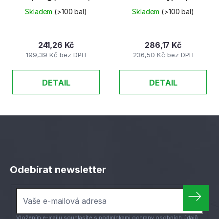
(100 listů)
Skladem
(>100 bal)
Skladem
(>100 bal)
241,26 Kč
286,17 Kč
199,39 Kč bez DPH
236,50 Kč bez DPH
DETAIL
DETAIL
Z
á
Odebírat newsletter
p
a
t
í
Vložením e-mailu souhlasíte s
podmínkami ochrany osobních údajů