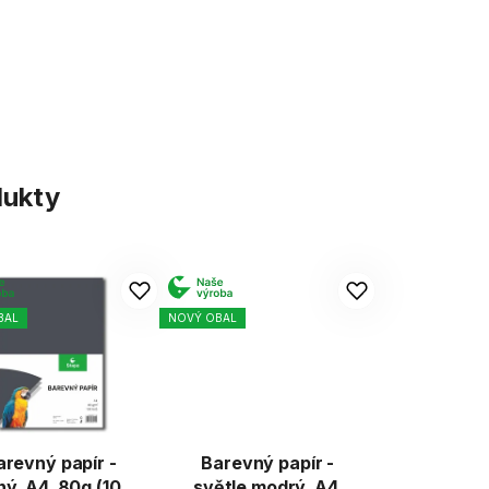
dukty
BAL
NOVÝ OBAL
arevný papír -
Barevný papír -
ný, A4, 80g (100
světle modrý, A4,