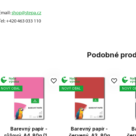
Email:
shop@stepa.cz
Tel: +420 463 033 110
Podobné pro
NOVÝ OBAL
NOVÝ OBAL
NOVÝ O
Barevný papír -
Barevný papír -
B
růžový, A4, 80g (100
červený, A3, 80g
čer