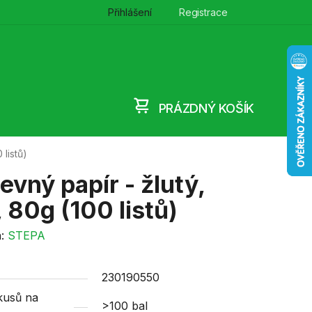
Přihlášení
Registrace
PRÁZDNÝ KOŠÍK
NÁKUPNÍ
 listů)
KOŠÍK
evný papír - žlutý,
 80g (100 listů)
a:
STEPA
230190550
kusů na
>100 bal