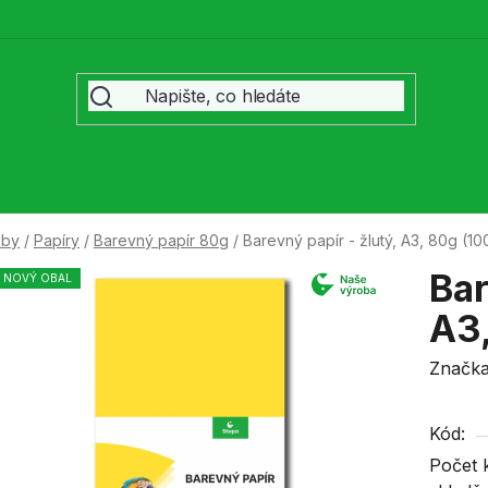
eby
/
Papíry
/
Barevný papír 80g
/
Barevný papír - žlutý, A3, 80g (100
Bar
NOVÝ OBAL
A3,
Značk
Kód:
Počet 