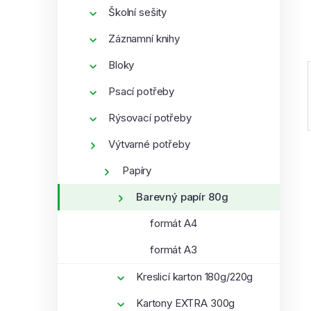
í
Školní sešity
p
Záznamní knihy
a
n
Bloky
e
Psací potřeby
l
Rýsovací potřeby
Výtvarné potřeby
Papíry
Barevný papír 80g
formát A4
formát A3
Kreslicí karton 180g/220g
Kartony EXTRA 300g