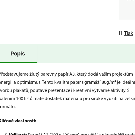
Tisk
Popis
Představujeme žlutý barevný papír A3, který dodá vašim projektům
energii a optimismus. Tento kvalitní papír s gramáží 80g/m² je ideáln
tvorbu plakátů, poutavé prezentace i kreativní výtvarné aktivity. S
balením 100 listů máte dostatek materiálu pro široké využití na větš
formátu.
Klíčové vlastnosti:
Velikost:
Formát A3 (297 x 420 mm) pro větší a nápadnější proje