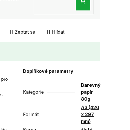
DO
KOŠÍKU
Zeptat se
Hlídat
Doplňkové parametry
í pro
Barevný
Kategorie
papír
ím
80g
A3 (420
Formát
x 297
mm)
kty.
Barva
žlutá