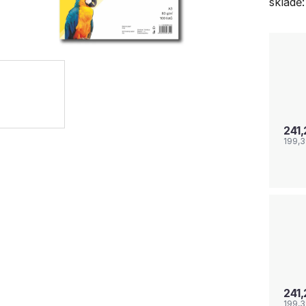
skladě:
241
199,
241
199,