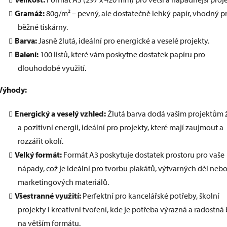
Gramáž:
80g/m² – pevný, ale dostatečně lehký papír, vhodný p
běžné tiskárny.
Barva:
Jasně žlutá, ideální pro energické a veselé projekty.
Balení:
100 listů, které vám poskytne dostatek papíru pro
dlouhodobé využití.
Výhody:
Energický a veselý vzhled:
Žlutá barva dodá vašim projektům ž
a pozitivní energii, ideální pro projekty, které mají zaujmout a
rozzářit okolí.
Velký formát:
Formát A3 poskytuje dostatek prostoru pro vaše
nápady, což je ideální pro tvorbu plakátů, výtvarných děl neb
marketingových materiálů.
Všestranné využití:
Perfektní pro kancelářské potřeby, školní
projekty i kreativní tvoření, kde je potřeba výrazná a radostná
na větším formátu.