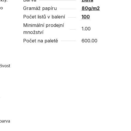
ro
Gramáž papíru
80g/m2
Počet listů v balení
100
Minimální prodejní
1.00
množství
Počet na paletě
600.00
ivost
o
 barva