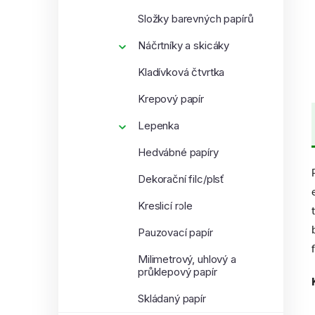
Složky barevných papírů
Náčrtníky a skicáky
Kladívková čtvrtka
Krepový papír
Lepenka
Hedvábné papíry
Dekorační filc/plsť
Kreslicí role
Pauzovací papír
Milimetrový, uhlový a
průklepový papír
Skládaný papír