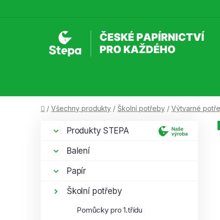
Přejít
na
obsah
Domů
/
Všechny produkty
/
Školní potřeby
/
Výtvarné potř
P
K
Přeskočit
Produkty STEPA
a
kategorie
o
t
s
Balení
e
t
g
Papír
r
o
a
r
Školní potřeby
i
n
Pomůcky pro 1.třídu
e
n