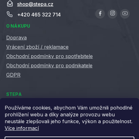
shop
@
stepa.cz
s
u
+420 465 322 714
O NÁKUPU
Doprava
Vrácení zboží / reklamace
Obchodní podmínky pro spotřebitele
Obchodní podmínky pro podnikatele
GDPR
STEPA
Kontakty
Používáme cookies, abychom Vám umožnili pohodlné
prohlížení webu a díky analýze provozu webu
Kariéra ve Stepě
neustále zlepšovali jeho funkce, výkon a použitelnost.
Věrnostní slevy
Více informací
Velkoobchod / B2B