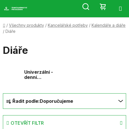
Přejít
Hledat
NÁKUP
na
obsah
KOŠÍK
Domů
/
Všechny produkty
/
Kancelářské potřeby
/
Kalendáře a diáře
/
Diáře
Diáře
Univerzální -
denní
záznamy
Ř
Řadit podle:
Doporučujeme
a
z
e
OTEVŘÍT FILTR
n