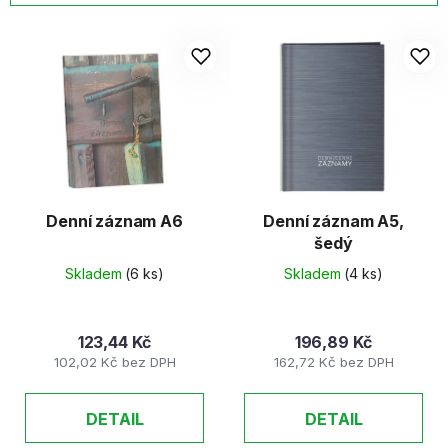
í
V
p
ý
r
p
o
i
d
s
u
p
k
r
t
o
ů
d
Denní záznam A6
Denní záznam A5,
šedý
u
k
Skladem
(6 ks)
Skladem
(4 ks)
t
ů
123,44 Kč
196,89 Kč
102,02 Kč bez DPH
162,72 Kč bez DPH
DETAIL
DETAIL