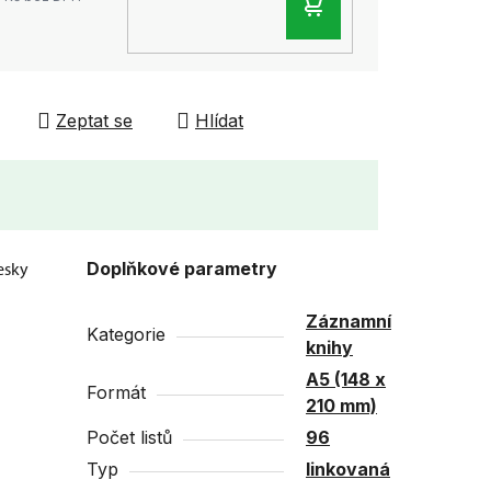
DO
KOŠÍKU
Zeptat se
Hlídat
esky
Doplňkové parametry
Záznamní
Kategorie
knihy
A5 (148 x
Formát
210 mm)
Počet listů
96
Typ
linkovaná