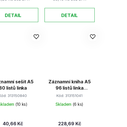
DETAIL
DETAIL
namní sešit A5
Záznamní kniha A5
80 listů linka
96 listů linka
(abecední rejstřík)
Kód:
313150840
Kód:
313151041
Skladem
(10 ks)
Skladem
(6 ks)
40,66 Kč
228,69 Kč