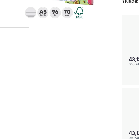
skladě:
43,
35,6
43,
35,6