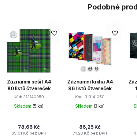
Podobné pro
Záznamní sešit A4
Záznamní kniha A4
Záz
80 listů čtvereček
96 listů čtvereček
Kód:
313140850
Kód:
313141050
Skladem
(5 ks)
Skladem
(3 ks)
S
78,66 Kč
86,25 Kč
65,01 Kč bez DPH
71,28 Kč bez DPH
4