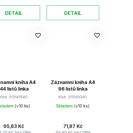
DETAIL
DETAIL
namní kniha A4
Záznamní kniha A4
144 listů linka
96 listů linka
Kód:
313141540
Kód:
313141040
kladem
(>10 ks)
Skladem
(>10 ks)
95,83 Kč
71,87 Kč
9,20 Kč bez DPH
59,40 Kč bez DPH