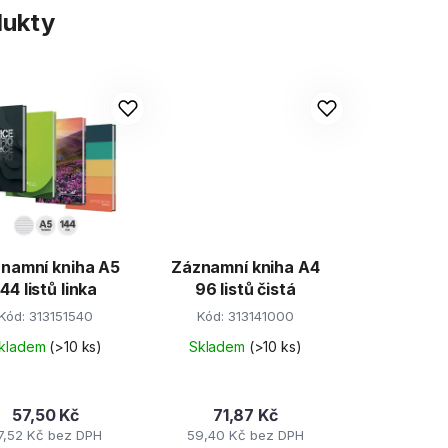
dukty
namní kniha A5
Záznamní kniha A4
144 listů linka
96 listů čistá
Kód:
313151540
Kód:
313141000
kladem
(>10 ks)
Skladem
(>10 ks)
57,50 Kč
71,87 Kč
7,52 Kč bez DPH
59,40 Kč bez DPH