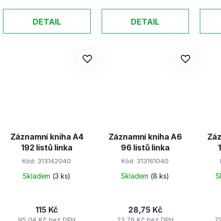
DETAIL
DETAIL
Záznamní kniha A4
Záznamní kniha A6
Záz
192 listů linka
96 listů linka
Kód:
313142040
Kód:
313161040
Skladem
(3 ks)
Skladem
(8 ks)
S
115 Kč
28,75 Kč
95,04 Kč bez DPH
23,76 Kč bez DPH
7