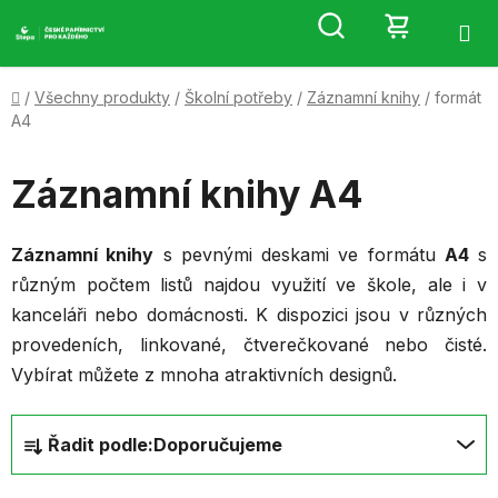
Přejít
Hledat
NÁKUP
na
obsah
KOŠÍK
Domů
/
Všechny produkty
/
Školní potřeby
/
Záznamní knihy
/
formát
A4
Záznamní knihy A4
Záznamní knihy
s pevnými deskami ve formátu
A4
s
různým počtem listů najdou využití ve škole, ale i v
kanceláři nebo domácnosti. K dispozici jsou v různých
provedeních, linkované, čtverečkované nebo čisté.
Vybírat můžete z mnoha atraktivních designů.
Ř
Řadit podle:
Doporučujeme
a
z