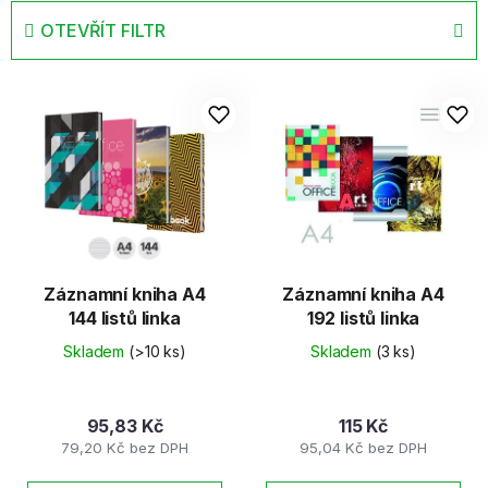
e
OTEVŘÍT FILTR
n
í
V
p
ý
r
p
o
i
d
s
u
p
k
r
t
o
ů
d
Záznamní kniha A4
Záznamní kniha A4
144 listů linka
192 listů linka
u
k
Skladem
(>10 ks)
Skladem
(3 ks)
t
ů
95,83 Kč
115 Kč
79,20 Kč bez DPH
95,04 Kč bez DPH