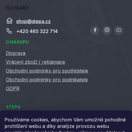
ý
Kontakt
p
i
shop
@
stepa.cz
s
u
+420 465 322 714
O NÁKUPU
Doprava
Vrácení zboží / reklamace
Obchodní podmínky pro spotřebitele
Obchodní podmínky pro podnikatele
GDPR
STEPA
Kontakty
Používáme cookies, abychom Vám umožnili pohodlné
prohlížení webu a díky analýze provozu webu
Kariéra ve Stepě