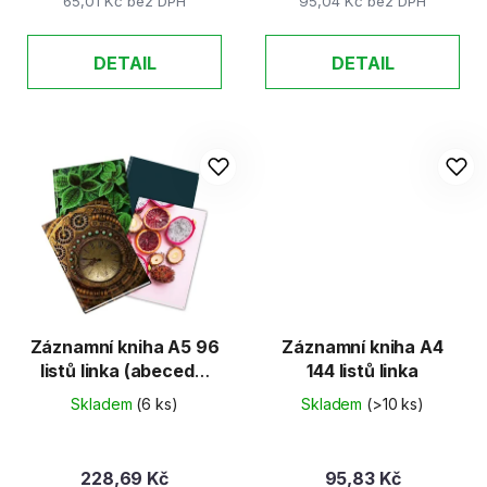
65,01 Kč bez DPH
95,04 Kč bez DPH
DETAIL
DETAIL
Záznamní kniha A5 96
Záznamní kniha A4
listů linka (abecední
144 listů linka
rejstřík)
Skladem
(6 ks)
Skladem
(>10 ks)
228,69 Kč
95,83 Kč