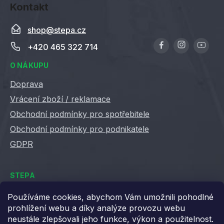
Kontakt
shop
@
stepa.cz
+420 465 322 714
O NÁKUPU
Doprava
Vrácení zboží / reklamace
Obchodní podmínky pro spotřebitele
Obchodní podmínky pro podnikatele
GDPR
STEPA
Kontakty
Používáme cookies, abychom Vám umožnili pohodlné
prohlížení webu a díky analýze provozu webu
Kariéra ve Stepě
neustále zlepšovali jeho funkce, výkon a použitelnost.