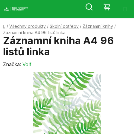
Přejít
Hledat
NÁKUP
na
obsah
KOŠÍK
Domů
/
Všechny produkty
/
Školní potřeby
/
Záznamní knihy
/
Záznamní kniha A4 96 listů linka
Záznamní kniha A4 96
listů linka
Značka:
Volf