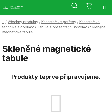
Přejít
Hledat
NÁKUP
na
obsah
KOŠÍK
Domů
/
Všechny produkty
/
Kancelářské potřeby
/
Kancelářská
technika a doplňky
/
Tabule a prezentační systémy
/
Skleněné
magnetické tabule
Skleněné magnetické
tabule
Produkty teprve připravujeme.