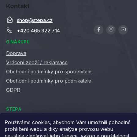
Kontakt
shop
@
stepa.cz
+420 465 322 714
O NÁKUPU
Doprava
Vrácení zboží / reklamace
Obchodní podmínky pro spotřebitele
Obchodní podmínky pro podnikatele
GDPR
STEPA
Kontakty
Používáme cookies, abychom Vám umožnili pohodlné
prohlížení webu a díky analýze provozu webu
Kariéra ve Stepě
neustále zlepšovali jeho funkce, výkon a použitelnost.