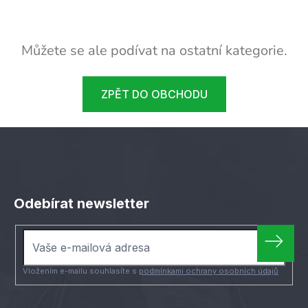
Můžete se ale podívat na ostatní kategorie.
ZPĚT DO OBCHODU
Z
á
Odebírat newsletter
p
a
t
í
Vložením e-mailu souhlasíte s
podmínkami ochrany osobních údajů