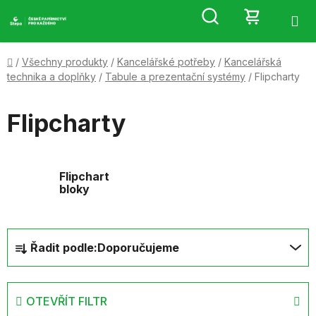
Přejít
Hledat
NÁKUP
na
obsah
KOŠÍK
Domů
/
Všechny produkty
/
Kancelářské potřeby
/
Kancelářská
technika a doplňky
/
Tabule a prezentační systémy
/
Flipcharty
Flipcharty
Flipchart
bloky
Ř
Řadit podle:
Doporučujeme
a
z
e
OTEVŘÍT FILTR
n