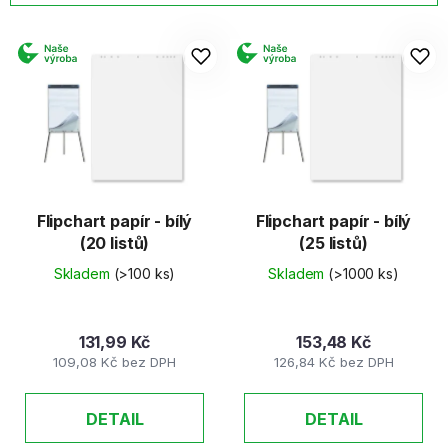
í
V
p
ý
r
p
o
i
d
s
u
p
k
r
t
o
ů
d
Flipchart papír - bílý
Flipchart papír - bílý
(20 listů)
(25 listů)
u
k
Skladem
(>100 ks)
Skladem
(>1000 ks)
t
ů
131,99 Kč
153,48 Kč
109,08 Kč bez DPH
126,84 Kč bez DPH
DETAIL
DETAIL