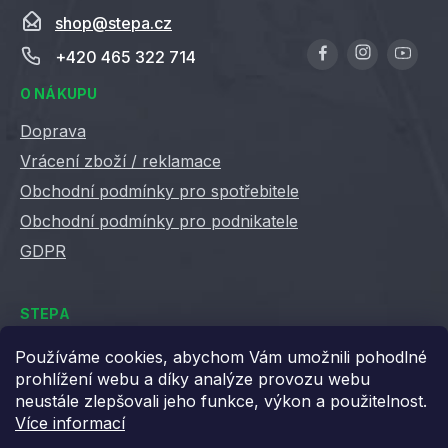
i
shop
@
stepa.cz
s
u
+420 465 322 714
O NÁKUPU
Doprava
Vrácení zboží / reklamace
Obchodní podmínky pro spotřebitele
Obchodní podmínky pro podnikatele
GDPR
STEPA
Kontakty
Používáme cookies, abychom Vám umožnili pohodlné
prohlížení webu a díky analýze provozu webu
Kariéra ve Stepě
neustále zlepšovali jeho funkce, výkon a použitelnost.
Věrnostní slevy
Více informací
Velkoobchod / B2B