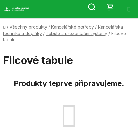
Přejít
Hledat
NÁKUP
na
obsah
KOŠÍK
Domů
/
Všechny produkty
/
Kancelářské potřeby
/
Kancelářská
technika a doplňky
/
Tabule a prezentační systémy
/
Filcové
tabule
Filcové tabule
Produkty teprve připravujeme.