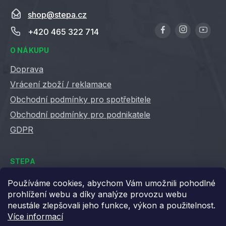
shop
@
stepa.cz
+420 465 322 714
O NÁKUPU
Doprava
Vrácení zboží / reklamace
Obchodní podmínky pro spotřebitele
Obchodní podmínky pro podnikatele
GDPR
STEPA
Kontakty
Používáme cookies, abychom Vám umožnili pohodlné
prohlížení webu a díky analýze provozu webu
Kariéra ve Stepě
neustále zlepšovali jeho funkce, výkon a použitelnost.
Věrnostní slevy
Více informací