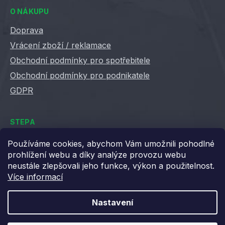
O NÁKUPU
Doprava
Vrácení zboží / reklamace
Obchodní podmínky pro spotřebitele
Obchodní podmínky pro podnikatele
GDPR
STEPA
Kontakty
Používáme cookies, abychom Vám umožnili pohodlné
prohlížení webu a díky analýze provozu webu
Kariéra ve Stepě
neustále zlepšovali jeho funkce, výkon a použitelnost.
Věrnostní slevy
Více informací
Velkoobchod / B2B
XML feedy
Nastavení
Blog STEPA