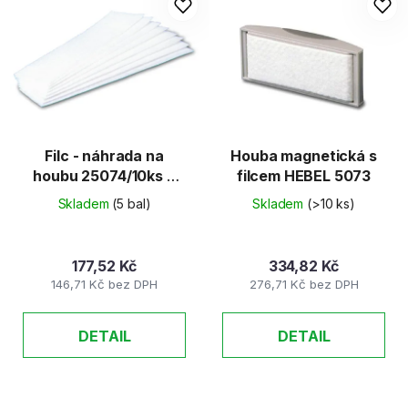
r
p
o
i
d
s
u
p
k
r
t
o
ů
d
Filc - náhrada na
Houba magnetická s
houbu 25074/10ks v
filcem HEBEL 5073
u
balení
k
Skladem
(5 bal)
Skladem
(>10 ks)
t
ů
177,52 Kč
334,82 Kč
146,71 Kč bez DPH
276,71 Kč bez DPH
DETAIL
DETAIL