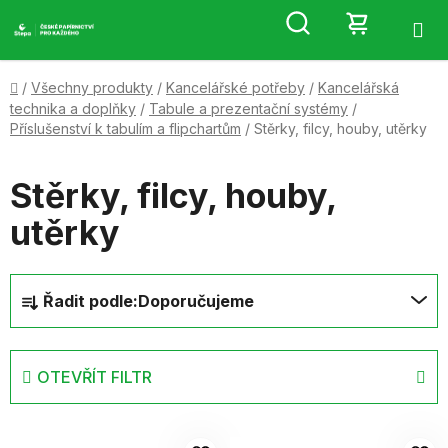
Přejít
Hledat
NÁKUP
na
obsah
KOŠÍK
Domů
/
Všechny produkty
/
Kancelářské potřeby
/
Kancelářská
technika a doplňky
/
Tabule a prezentační systémy
/
Příslušenství k tabulím a flipchartům
/
Stěrky, filcy, houby, utěrky
Stěrky, filcy, houby,
utěrky
Ř
Řadit podle:
Doporučujeme
a
z
e
OTEVŘÍT FILTR
n
í
V
p
ý