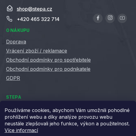
shop
@
stepa.cz
+420 465 322 714
O NÁKUPU
Doprava
Vrácení zboží / reklamace
Obchodní podmínky pro spotřebitele
Obchodní podmínky pro podnikatele
GDPR
STEPA
Kontakty
Používáme cookies, abychom Vám umožnili pohodlné
prohlížení webu a díky analýze provozu webu
Kariéra ve Stepě
neustále zlepšovali jeho funkce, výkon a použitelnost.
Věrnostní slevy
Více informací