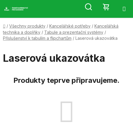
Přejít
Hledat
NÁKUP
na
obsah
KOŠÍK
Domů
/
Všechny produkty
/
Kancelářské potřeby
/
Kancelářská
technika a doplňky
/
Tabule a prezentační systémy
/
Příslušenství k tabulím a flipchartům
/
Laserová ukazovátka
Laserová ukazovátka
Produkty teprve připravujeme.