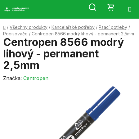
Přejít
Hledat
NÁKUP
na
obsah
KOŠÍK
Domů
/
Všechny produkty
/
Kancelářské potřeby
/
Psací potřeby
/
Popisovače
/
Centropen 8566 modrý lihový - permanent 2,5mm
Centropen 8566 modrý
lihový - permanent
2,5mm
Značka:
Centropen