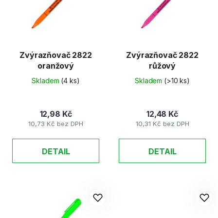
d
s
u
p
k
r
t
o
ů
d
Zvýrazňovač 2822
Zvýrazňovač 2822
oranžový
růžový
u
k
Skladem
(4 ks)
Skladem
(>10 ks)
t
ů
12,98 Kč
12,48 Kč
10,73 Kč bez DPH
10,31 Kč bez DPH
DETAIL
DETAIL