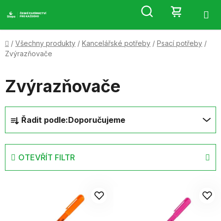
Přejít
Hledat
NÁKUP
na
obsah
KOŠÍK
Domů
/
Všechny produkty
/
Kancelářské potřeby
/
Psací potřeby
/
Zvýrazňovače
Zvýrazňovače
Ř
Řadit podle:
Doporučujeme
a
z
e
OTEVŘÍT FILTR
n
í
V
p
ý
r
p
o
i