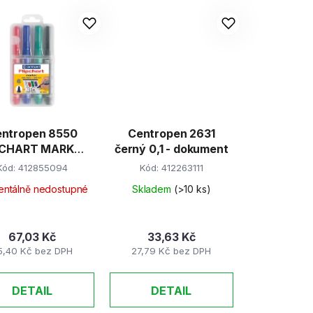
ntropen 8550
Centropen 2631
PCHART MARKER
černý 0,1 - dokument
sada/4
Kód:
412855094
Kód:
412263111
ntálně nedostupné
Skladem
(>10 ks)
67,03 Kč
33,63 Kč
5,40 Kč bez DPH
27,79 Kč bez DPH
DETAIL
DETAIL