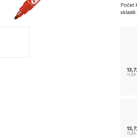
Počet 
skladě:
13,
11,34
13,
11,34