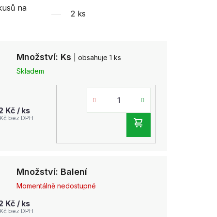
kusů na
2 ks
Množství: Ks
| obsahuje 1 ks
Skladem
72 Kč
/ ks
 Kč bez DPH
DO
KOŠÍKU
Množství: Balení
Momentálně nedostupné
72 Kč
/ ks
 Kč bez DPH