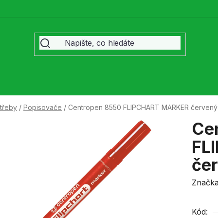
třeby
/
Popisovače
/
Centropen 8550 FLIPCHART MARKER červený
Ce
FL
če
Značk
Kód: