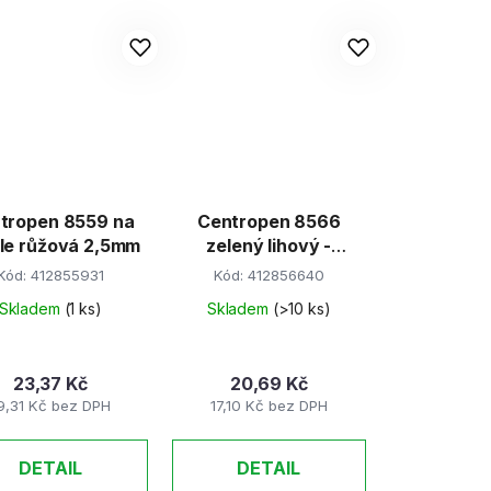
tropen 8559 na
Centropen 8566
le růžová 2,5mm
zelený lihový -
permanent 2,5mm
Kód:
412855931
Kód:
412856640
Skladem
(1 ks)
Skladem
(>10 ks)
23,37 Kč
20,69 Kč
9,31 Kč bez DPH
17,10 Kč bez DPH
DETAIL
DETAIL