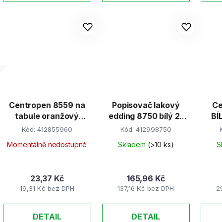
Centropen 8559 na
Popisovač lakový
Ce
tabule oranžový
edding 8750 bílý 2-
BÍ
2,5mm
4mm
Kód:
412855960
Kód:
412998750
Momentálně nedostupné
Skladem
(>10 ks)
S
23,37 Kč
165,96 Kč
19,31 Kč bez DPH
137,16 Kč bez DPH
2
DETAIL
DETAIL