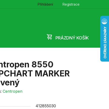
Přihlášení
Registrace
PRÁZDNÝ KOŠÍK
NÁKUPNÍ
KOŠÍK
ntropen 8550
IPCHART MARKER
rvený
a:
Centropen
412855030