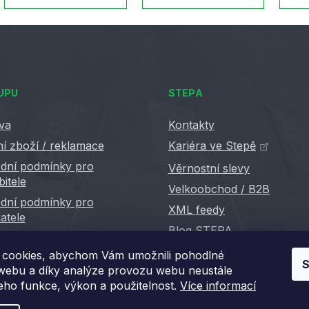
UPU
STEPA
va
Kontakty
í zboží / reklamace
Kariéra ve Stepě
dní podmínky pro
Věrnostní slevy
bitele
Velkoobchod / B2B
dní podmínky pro
XML feedy
atele
Blog STEPA
cookies, abychom Vám umožnili pohodlné
S
 webu a díky analýze provozu webu neustále
jeho funkce, výkon a použitelnost.
Více informací