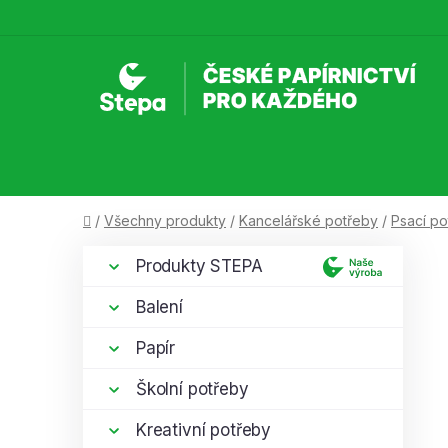
Přejít
na
obsah
Domů
/
Všechny produkty
/
Kancelářské potřeby
/
Psací po
P
K
Přeskočit
Produkty STEPA
a
kategorie
o
t
s
Balení
e
t
g
Papír
r
o
a
r
Školní potřeby
i
n
e
Kreativní potřeby
n