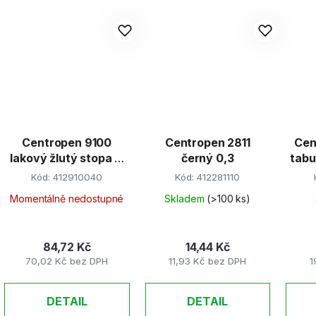
Centropen 9100
Centropen 2811
Cen
lakový žlutý stopa 1-
černý 0,3
tabu
5mm
Kód:
412910040
Kód:
412281110
Momentálně nedostupné
Skladem
(>100 ks)
84,72 Kč
14,44 Kč
70,02 Kč bez DPH
11,93 Kč bez DPH
1
DETAIL
DETAIL