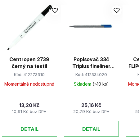
Centropen 2739
Popisovač 334
Ce
černý na textil
Triplus fineliner
FLI
modrý
Kód:
412273910
Kód:
412334020
Momentálně nedostupné
Skladem
(>10 ks)
Mome
13,20 Kč
25,16 Kč
10,91 Kč bez DPH
20,79 Kč bez DPH
5
DETAIL
DETAIL