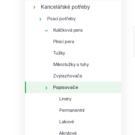
í
Kancelářské potřeby
p
Psací potřeby
a
n
Kuličková pera
e
Plnicí pera
l
Tužky
Mikrotužky a tuhy
Zvýrazňovače
Popisovače
Linery
Permanentní
Lakové
Akrylové