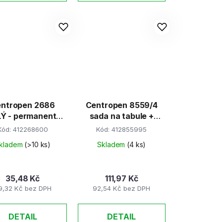
ntropen 2686
Centropen 8559/4
LÝ - permanent
sada na tabule +
1,2mm
magnetická
Kód:
412268600
Kód:
412855995
houbička
kladem
(>10 ks)
Skladem
(4 ks)
35,48 Kč
111,97 Kč
9,32 Kč bez DPH
92,54 Kč bez DPH
DETAIL
DETAIL