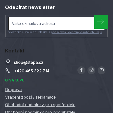
á
Odebírat newsletter
p
a
t
í
Vložením e-mailu souhlasíte s
podmínkami ochrany osobních údajů
Kontakt
shop
@
stepa.cz
+420 465 322 714
O NÁKUPU
Doprava
Vrácení zboží / reklamace
Obchodní podmínky pro spotřebitele
Obchodní podmínky pro podnikatele