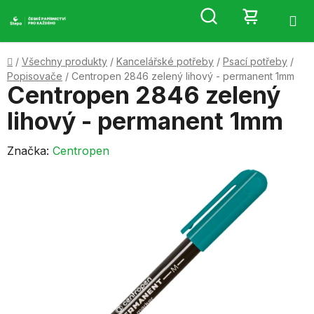
Přejít
Hledat
NÁKUP
na
obsah
KOŠÍK
Domů
/
Všechny produkty
/
Kancelářské potřeby
/
Psací potřeby
/
Popisovače
/
Centropen 2846 zelený lihový - permanent 1mm
Centropen 2846 zelený
lihový - permanent 1mm
Značka:
Centropen