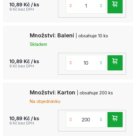
DO
10,89 Kč
/ ks
9 Kč bez DPH
KOŠ
Množství: Balení
| obsahuje 10 ks
Skladem
DO
10,89 Kč
/ ks
9 Kč bez DPH
KOŠ
Množství: Karton
| obsahuje 200 ks
Na objednávku
DO
10,89 Kč
/ ks
9 Kč bez DPH
KOŠ