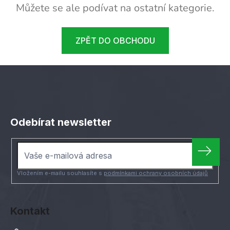
Můžete se ale podívat na ostatní kategorie.
ZPĚT DO OBCHODU
Z
á
Odebírat newsletter
p
a
t
í
Vložením e-mailu souhlasíte s
podmínkami ochrany osobních údajů
Kontakt