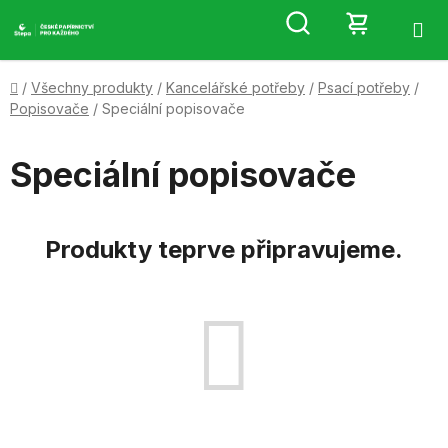
Přejít
Hledat
NÁKUP
na
obsah
KOŠÍK
Domů
/
Všechny produkty
/
Kancelářské potřeby
/
Psací potřeby
/
Popisovače
/
Speciální popisovače
Speciální popisovače
Produkty teprve připravujeme.