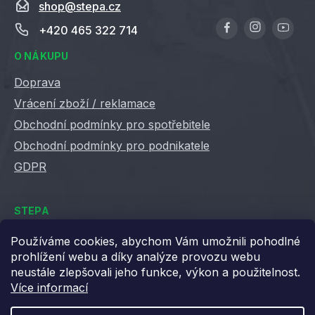
shop
@
stepa.cz
+420 465 322 714
O NÁKUPU
Doprava
Vrácení zboží / reklamace
Obchodní podmínky pro spotřebitele
Obchodní podmínky pro podnikatele
GDPR
STEPA
Kontakty
Používáme cookies, abychom Vám umožnili pohodlné
prohlížení webu a díky analýze provozu webu
Kariéra ve Stepě
neustále zlepšovali jeho funkce, výkon a použitelnost.
Věrnostní slevy
Více informací
Velkoobchod / B2B