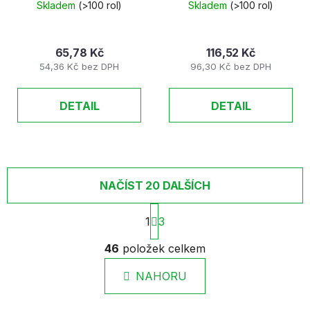
Skladem
(>100 rol)
Skladem
(>100 rol)
65,78 Kč
116,52 Kč
54,36 Kč bez DPH
96,30 Kč bez DPH
DETAIL
DETAIL
NAČÍST 20 DALŠÍCH
S
1
3
t
r
O
46
položek celkem
á
v
n
l
k
NAHORU
á
o
d
v