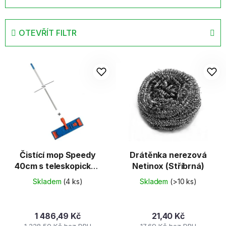
z
e
OTEVŘÍT FILTR
n
í
V
p
ý
r
p
o
i
d
s
u
p
k
r
t
o
ů
d
Čistící mop Speedy
Drátěnka nerezová
40cm s teleskopickou
Netinox (Stříbrná)
u
tyčí
k
Skladem
(4 ks)
Skladem
(>10 ks)
t
ů
1 486,49 Kč
21,40 Kč