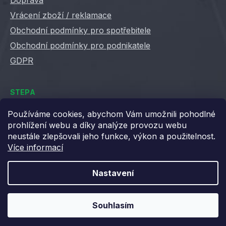
Vrácení zboží / reklamace
Obchodní podmínky pro spotřebitele
Obchodní podmínky pro podnikatele
GDPR
STEPA
Kontakty
Používáme cookies, abychom Vám umožnili pohodlné
prohlížení webu a díky analýze provozu webu
Kariéra ve Stepě
neustále zlepšovali jeho funkce, výkon a použitelnost.
Věrnostní slevy
Více informací
Velkoobchod / B2B
XML feedy
Nastavení
Blog STEPA
Souhlasím
Vytvořil Shoptet
Copyright 2026
Stepa
. Všechna práva vyhrazena.