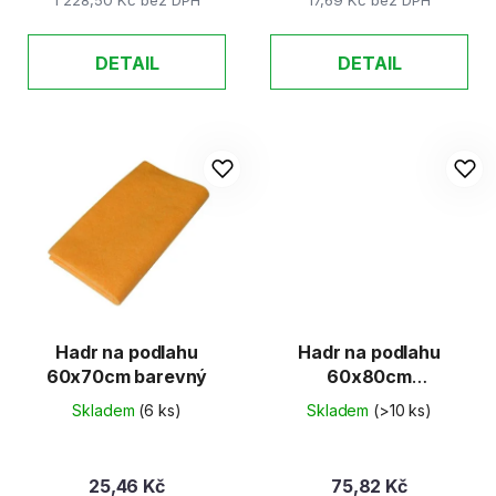
1 228,50 Kč bez DPH
17,69 Kč bez DPH
DETAIL
DETAIL
Hadr na podlahu
Hadr na podlahu
60x70cm barevný
60x80cm
mikrovlákno
Skladem
(6 ks)
Skladem
(>10 ks)
25,46 Kč
75,82 Kč