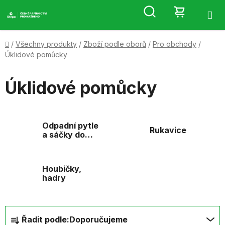
Přejít
Hledat
NÁKUP
na
obsah
KOŠÍK
Domů
/
Všechny produkty
/
Zboží podle oborů
/
Pro obchody
/
Úklidové pomůcky
Úklidové pomůcky
Odpadní pytle
Rukavice
a sáčky do
košů
Houbičky,
hadry
Ř
Řadit podle:
Doporučujeme
a