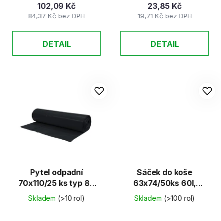
102,09 Kč
23,85 Kč
84,37 Kč bez DPH
19,71 Kč bez DPH
DETAIL
DETAIL
Pytel odpadní
Sáček do koše
70x110/25 ks typ 80
63x74/50ks 60l,
černý
ČERNÉ (HDPE)
Skladem
(>10 rol)
Skladem
(>100 rol)