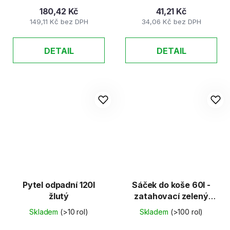
180,42 Kč
41,21 Kč
149,11 Kč bez DPH
34,06 Kč bez DPH
DETAIL
DETAIL
Pytel odpadní 120l
Sáček do koše 60l -
žlutý
zatahovací zelený
10ks/role
Skladem
(>10 rol)
Skladem
(>100 rol)