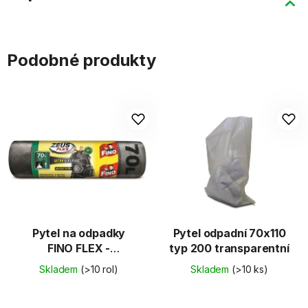
Podobné produkty
Pytel na odpadky
Pytel odpadní 70x110
FINO FLEX -
typ 200 transparentní
zatahovací, 70 l, 35
Skladem
(>10 rol)
Skladem
(>10 ks)
mic, /8ks/