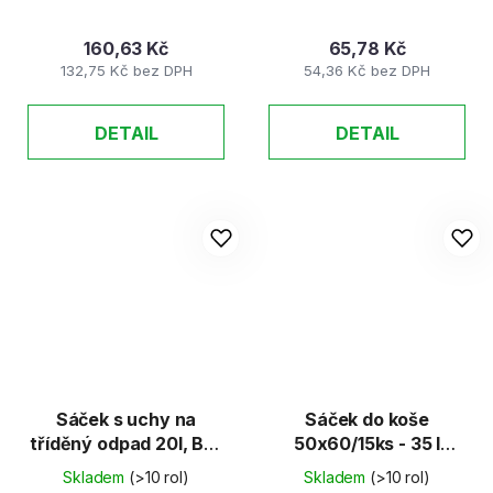
160,63 Kč
65,78 Kč
132,75 Kč bez DPH
54,36 Kč bez DPH
DETAIL
DETAIL
Sáček s uchy na
Sáček do koše
tříděný odpad 20l, BIO
50x60/15ks - 35 l
- kompostovatelný
zatahovací,extra
Skladem
(>10 rol)
Skladem
(>10 rol)
10ks/rol
pevný