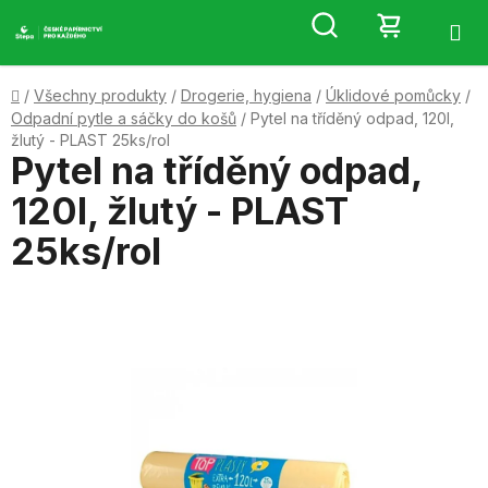
Přejít
Hledat
NÁKUP
na
obsah
KOŠÍK
Domů
/
Všechny produkty
/
Drogerie, hygiena
/
Úklidové pomůcky
/
Odpadní pytle a sáčky do košů
/
Pytel na tříděný odpad, 120l,
žlutý - PLAST 25ks/rol
Pytel na tříděný odpad,
120l, žlutý - PLAST
25ks/rol