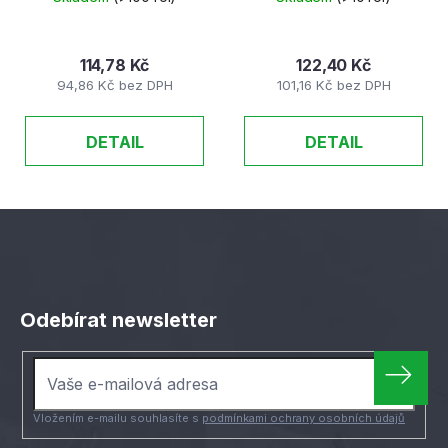
114,78 Kč
122,40 Kč
94,86 Kč bez DPH
101,16 Kč bez DPH
DETAIL
DETAIL
Z
á
Odebírat newsletter
p
a
t
í
Vložením e-mailu souhlasíte s
podmínkami ochrany osobních údajů