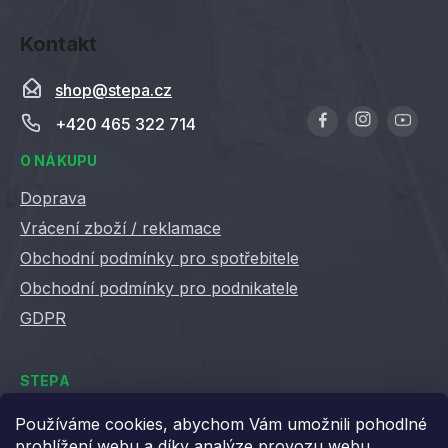
Kontakt
shop
@
stepa.cz
+420 465 322 714
O NÁKUPU
Doprava
Vrácení zboží / reklamace
Obchodní podmínky pro spotřebitele
Obchodní podmínky pro podnikatele
GDPR
STEPA
Kontakty
Používáme cookies, abychom Vám umožnili pohodlné
prohlížení webu a díky analýze provozu webu