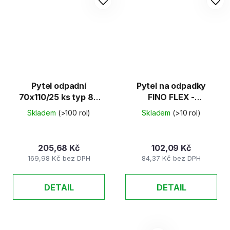
Pytel odpadní
Pytel na odpadky
70x110/25 ks typ 80
FINO FLEX -
modrý
zatahovací, 70 l, 35
Skladem
(>100 rol)
Skladem
(>10 rol)
mic, /8ks/
205,68 Kč
102,09 Kč
169,98 Kč bez DPH
84,37 Kč bez DPH
DETAIL
DETAIL