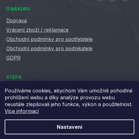
O NÁKUPU
Doprava
Vrácení zboží / reklamace
Obchodní podmínky pro spotřebitele
Obchodní podmínky pro podnikatele
GDPR
STEPA
Kontakty
Používáme cookies, abychom Vám umožnili pohodlné
prohlížení webu a díky analýze provozu webu
Kariéra ve Stepě
neustále zlepšovali jeho funkce, výkon a použitelnost.
Věrnostní slevy
Více informací
Velkoobchod / B2B
XML feedy
Nastavení
Blog STEPA