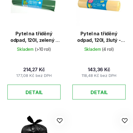
d
s
u
p
k
r
t
o
ů
d
Pytel na tříděný
Pytel na tříděný
odpad, 120l, zelený -
odpad, 120l, žlutý -
u
SKLO 15ks/rol
PLAST 25ks/rol
k
Skladem
(>10 rol)
Skladem
(4 rol)
t
ů
214,27 Kč
143,36 Kč
177,08 Kč bez DPH
118,48 Kč bez DPH
DETAIL
DETAIL