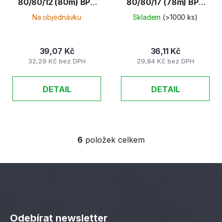
80/80/12 (80m) BPA
80/80/17 (78m) BPA
Free
Free
Na objednávku
Skladem
(>1000 ks)
39,07 Kč
36,11 Kč
32,29 Kč bez DPH
29,84 Kč bez DPH
DETAIL
DETAIL
6
položek celkem
O
v
l
á
d
Z
a
á
c
Odebírat newsletter
í