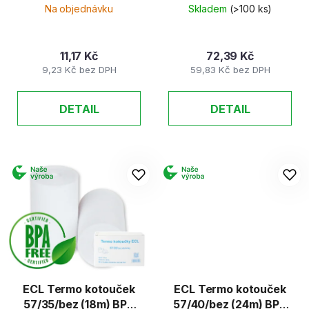
(9m) Blue4est
Blue4est
k
Na objednávku
Skladem
(>100 ks)
t
ů
11,17 Kč
72,39 Kč
9,23 Kč bez DPH
59,83 Kč bez DPH
DETAIL
DETAIL
ECL Termo kotouček
ECL Termo kotouček
57/35/bez (18m) BPA
57/40/bez (24m) BPA