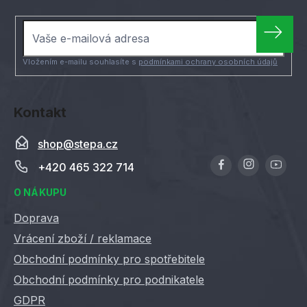
p
p
a
r
t
v
í
k
Vložením e-mailu souhlasíte s
podmínkami ochrany osobních údajů
y
v
ý
Kontakt
p
i
shop
@
stepa.cz
s
u
+420 465 322 714
O NÁKUPU
Doprava
Vrácení zboží / reklamace
Obchodní podmínky pro spotřebitele
Obchodní podmínky pro podnikatele
GDPR