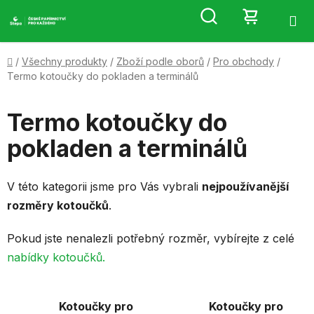
Přejít
Hledat
NÁKUP
na
obsah
KOŠÍK
Domů
/
Všechny produkty
/
Zboží podle oborů
/
Pro obchody
/
Termo kotoučky do pokladen a terminálů
Termo kotoučky do
pokladen a terminálů
V této kategorii jsme pro Vás vybrali
nejpoužívanější
rozměry kotoučků
.
Pokud jste nenalezli potřebný rozměr, vybírejte z celé
nabídky kotoučků.
Kotoučky pro
Kotoučky pro