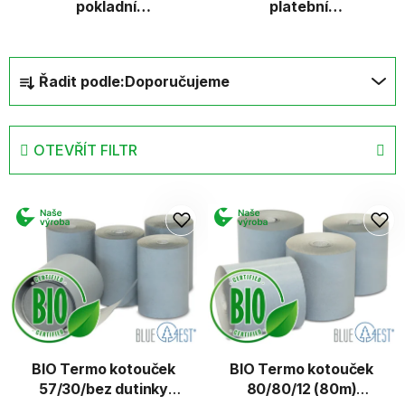
pokladní
platební
tiskárny
terminály
Ř
Řadit podle:
Doporučujeme
a
z
e
OTEVŘÍT FILTR
n
í
V
p
ý
r
p
o
i
d
s
u
p
k
r
t
o
ů
d
BIO Termo kotouček
BIO Termo kotouček
57/30/bez dutinky
80/80/12 (80m)
u