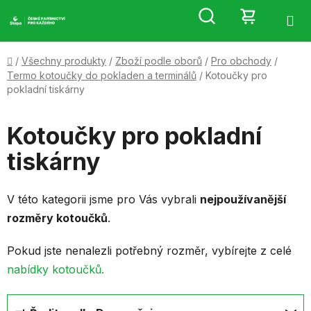
Přejít
Hledat
NÁKUP
na
obsah
KOŠÍK
Domů
/
Všechny produkty
/
Zboží podle oborů
/
Pro obchody
/
Termo kotoučky do pokladen a terminálů
/
Kotoučky pro
pokladní tiskárny
Kotoučky pro pokladní
tiskárny
V této kategorii jsme pro Vás vybrali
nejpoužívanější
rozměry kotoučků
.
Pokud jste nenalezli potřebný rozměr, vybírejte z celé
nabídky kotoučků.
Ř