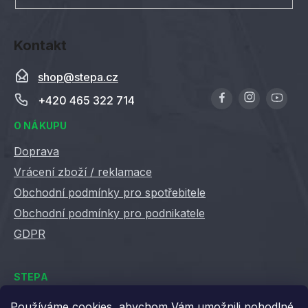
y
v
ý
Kontakt
p
i
shop
@
stepa.cz
s
u
+420 465 322 714
O NÁKUPU
Doprava
Vrácení zboží / reklamace
Obchodní podmínky pro spotřebitele
Obchodní podmínky pro podnikatele
GDPR
STEPA
Kontakty
Používáme cookies, abychom Vám umožnili pohodlné