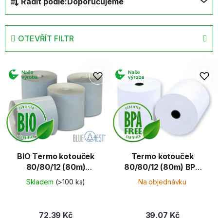
Řadit podle:
Doporučujeme
a
z
e
OTEVŘÍT FILTR
n
í
V
p
ý
r
p
o
i
d
s
u
p
k
r
t
o
ů
d
BIO Termo kotouček
Termo kotouček
80/80/12 (80m)
80/80/12 (80m) BPA
u
Blue4est
Free
k
Skladem
(>100 ks)
Na objednávku
t
ů
72,39 Kč
39,07 Kč