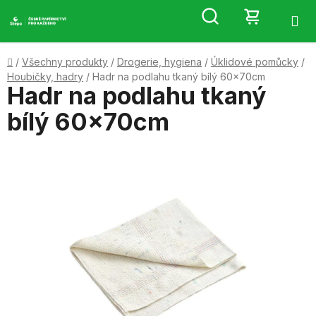
Přejít
Hledat
NÁKUP
na
obsah
KOŠÍK
Domů
/
Všechny produkty
/
Drogerie, hygiena
/
Úklidové pomůcky
/
Houbičky, hadry
/
Hadr na podlahu tkaný bílý 60x70cm
Hadr na podlahu tkaný
bílý 60x70cm