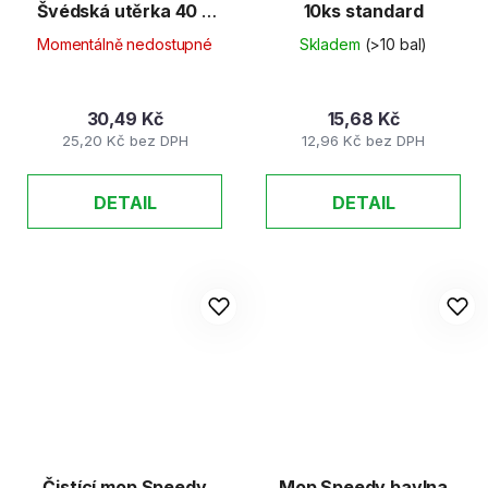
Švédská utěrka 40 x
10ks standard
40 cm, žlutá
Momentálně nedostupné
Skladem
(>10 bal)
30,49 Kč
15,68 Kč
25,20 Kč bez DPH
12,96 Kč bez DPH
DETAIL
DETAIL
Čistící mop Speedy
Mop Speedy bavlna