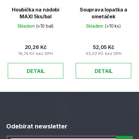
Houbička na nádobí
Souprava lopatka a
MAXI 5ks/bal
smetáček
Skladem
(>10 bal)
Skladem
(>10 ks)
20,26 Kč
52,05 Kč
16,74 Kč bez DPH
43,02 Kč bez DPH
DETAIL
DETAIL
Z
á
Odebírat newsletter
p
a