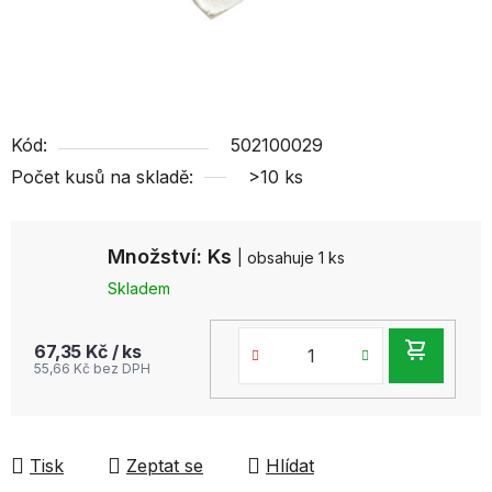
Kód:
502100029
Počet kusů na skladě:
>10 ks
Množství: Ks
| obsahuje 1 ks
Skladem
DO
67,35 Kč
/ ks
55,66 Kč bez DPH
KOŠ
Tisk
Zeptat se
Hlídat