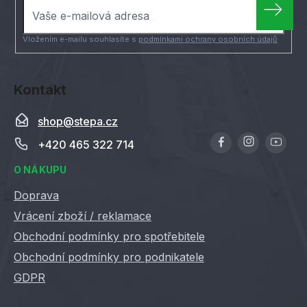
t
í
Vložením e-mailu souhlasíte s
podmínkami ochrany osobních údajů
Kontakt
shop
@
stepa.cz
+420 465 322 714
O NÁKUPU
Doprava
Vrácení zboží / reklamace
Obchodní podmínky pro spotřebitele
Obchodní podmínky pro podnikatele
GDPR