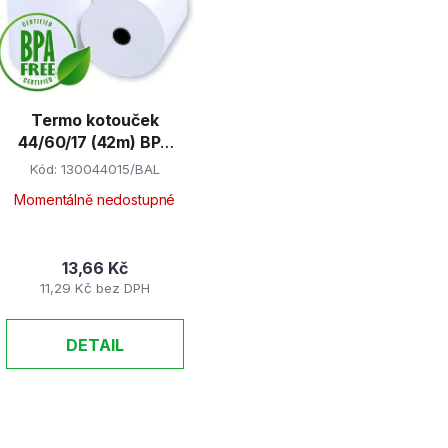
s
p
r
Termo kotouček
o
44/60/17 (42m) BPA
d
Free
Kód:
130044015/BAL
u
k
Momentálně nedostupné
t
ů
13,66 Kč
11,29 Kč bez DPH
DETAIL
O
v