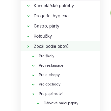
í
i
Kancelářské potřeby
p
Drogerie, hygiena
a
n
Gastro, párty
e
l
Kotoučky
Zboží podle oborů
Pro školy
Pro restaurace
Pro e-shopy
Pro obchody
Pro papírnictví
Dárkové balicí papíry