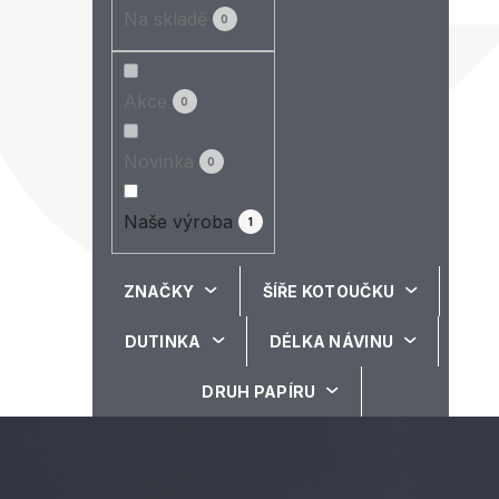
Na skladě
0
Akce
0
Novinka
0
Naše výroba
1
ZNAČKY
ŠÍŘE KOTOUČKU
DUTINKA
DÉLKA NÁVINU
DRUH PAPÍRU
Z