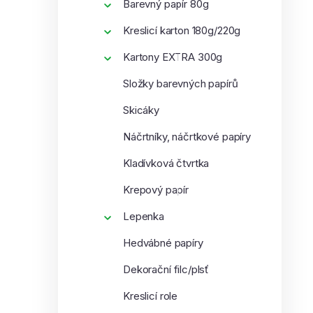
Barevný papír 80g
Kreslicí karton 180g/220g
Kartony EXTRA 300g
Složky barevných papírů
Skicáky
Náčrtníky, náčrtkové papíry
Kladívková čtvrtka
Krepový papír
Lepenka
Hedvábné papíry
Dekorační filc/plsť
Kreslicí role