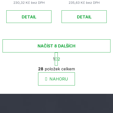
230,32 Kč bez DPH
235,63 Kč bez DPH
DETAIL
DETAIL
NAČÍST 8 DALŠÍCH
S
1
2
t
r
O
28
položek celkem
á
v
n
l
k
NAHORU
á
o
d
v
a
á
c
n
í
í
p
Z