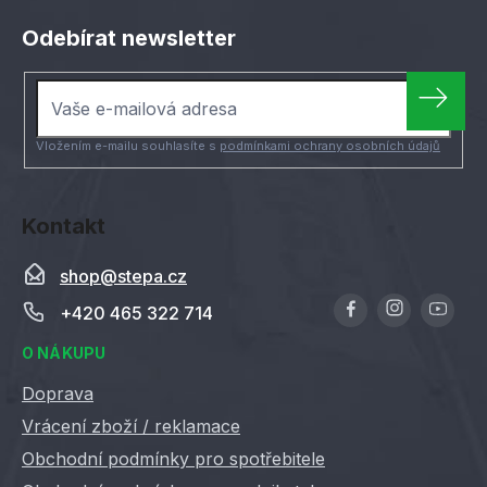
r
á
v
Odebírat newsletter
p
k
a
y
t
v
ý
í
Vložením e-mailu souhlasíte s
podmínkami ochrany osobních údajů
p
i
s
u
Kontakt
shop
@
stepa.cz
+420 465 322 714
O NÁKUPU
Doprava
Vrácení zboží / reklamace
Obchodní podmínky pro spotřebitele