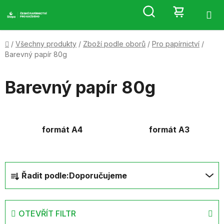
Přejít
Hledat
NÁKUP
na
obsah
KOŠÍK
Domů
/
Všechny produkty
/
Zboží podle oborů
/
Pro papírnictví
/
Barevný papír 80g
Barevný papír 80g
formát A4
formát A3
Ř
Řadit podle:
Doporučujeme
a
z
e
OTEVŘÍT FILTR
n