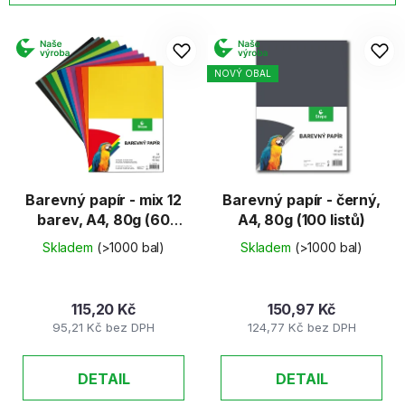
í
V
p
ý
r
p
NOVÝ OBAL
o
i
d
s
u
p
k
r
t
o
ů
d
Barevný papír - mix 12
Barevný papír - černý,
barev, A4, 80g (60
A4, 80g (100 listů)
u
listů)
k
Skladem
(>1000 bal)
Skladem
(>1000 bal)
t
ů
115,20 Kč
150,97 Kč
95,21 Kč bez DPH
124,77 Kč bez DPH
DETAIL
DETAIL