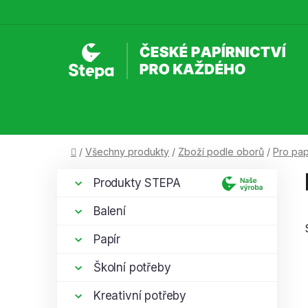
Přejít
na
obsah
Domů
/
Všechny produkty
/
Zboží podle oborů
/
Pro papí
P
K
Přeskočit
Produkty STEPA
a
kategorie
o
t
s
Balení
e
t
g
Papír
r
o
a
r
Školní potřeby
i
n
e
Kreativní potřeby
n