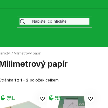
rnictví
/
Milimetrový papír
Milimetrový papír
Stránka
1
z
1
-
2
položek celkem
V
ý
p