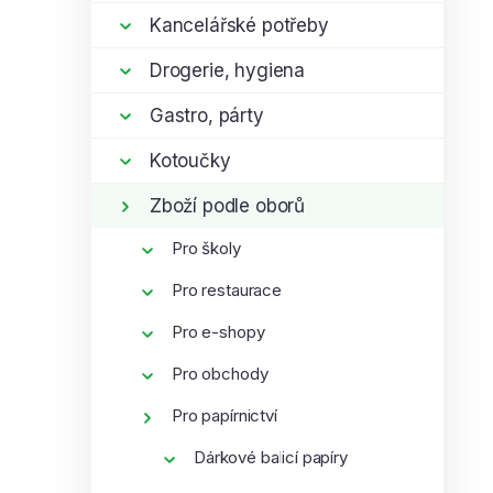
í
i
Kancelářské potřeby
p
Drogerie, hygiena
a
n
Gastro, párty
e
l
Kotoučky
Zboží podle oborů
Pro školy
Pro restaurace
Pro e-shopy
Pro obchody
Pro papírnictví
Dárkové balicí papíry