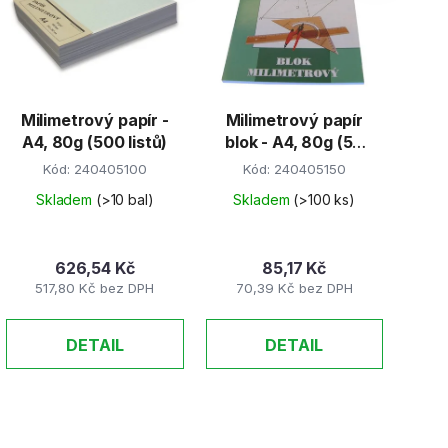
s
p
r
Milimetrový papír -
Milimetrový papír
o
A4, 80g (500 listů)
blok - A4, 80g (50
d
listů)
Kód:
240405100
Kód:
240405150
u
k
Skladem
(>10 bal)
Skladem
(>100 ks)
t
ů
626,54 Kč
85,17 Kč
517,80 Kč bez DPH
70,39 Kč bez DPH
DETAIL
DETAIL
O
v