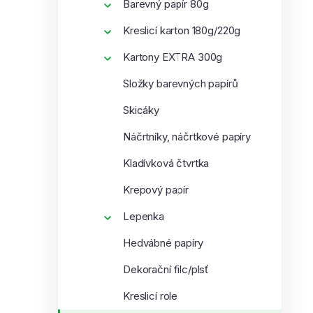
Barevný papír 80g
Kreslicí karton 180g/220g
Kartony EXTRA 300g
Složky barevných papírů
Skicáky
Náčrtníky, náčrtkové papíry
Kladívková čtvrtka
Krepový papír
Lepenka
Hedvábné papíry
Dekorační filc/plsť
Kreslicí role