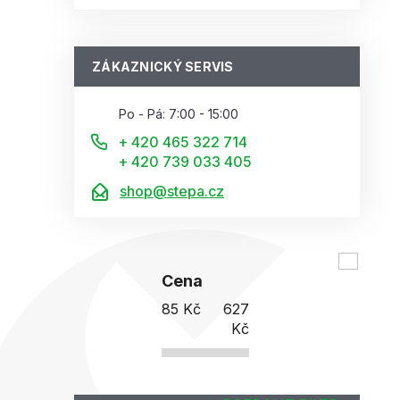
ZÁKAZNICKÝ SERVIS
Po - Pá: 7:00 - 15:00
+ 420 465 322 714
+ 420 739 033 405
shop@stepa.cz
Cena
85
Kč
627
Kč