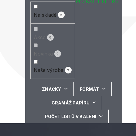
ROZBALIT FILTR
Na skladě
2
Akce
0
Novinka
0
Naše výroba
2
ZNAČKY
FORMÁT
GRAMÁŽ PAPÍRU
POČET LISTŮ V BALENÍ