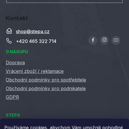
y
v
ý
Kontakt
p
i
shop
@
stepa.cz
s
u
+420 465 322 714
O NÁKUPU
Doprava
Vrácení zboží / reklamace
Obchodní podmínky pro spotřebitele
Obchodní podmínky pro podnikatele
GDPR
STEPA
Kontakty
Používáme cookies, abychom Vám umožnili pohodlné