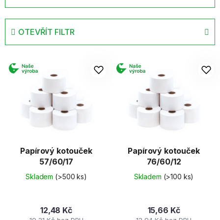
z
e
OTEVŘÍT FILTR
n
í
V
p
ý
r
p
o
i
d
s
u
p
k
r
t
o
ů
d
Papírový kotouček
Papírový kotouček
57/60/17
76/60/12
u
k
Skladem
(>500 ks)
Skladem
(>100 ks)
t
ů
12,48 Kč
15,66 Kč