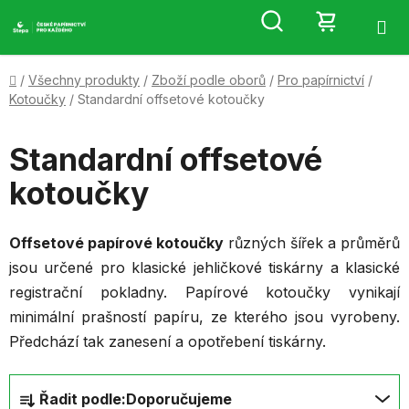
Přejít
Hledat
NÁKUP
na
obsah
KOŠÍK
Domů
/
Všechny produkty
/
Zboží podle oborů
/
Pro papírnictví
/
Kotoučky
/
Standardní offsetové kotoučky
Standardní offsetové
kotoučky
Offsetové papírové kotoučky
různých šířek a průměrů
jsou určené pro klasické jehličkové tiskárny a klasické
registrační pokladny. Papírové kotoučky vynikají
minimální prašností papíru, ze kterého jsou vyrobeny.
Předchází tak zanesení a opotřebení tiskárny.
Ř
Řadit podle:
Doporučujeme
a