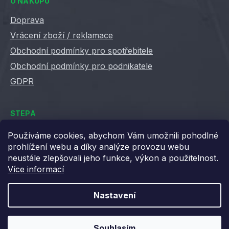
O NÁKUPU
Doprava
Vrácení zboží / reklamace
Obchodní podmínky pro spotřebitele
Obchodní podmínky pro podnikatele
GDPR
STEPA
Kontakty
Používáme cookies, abychom Vám umožnili pohodlné
prohlížení webu a díky analýze provozu webu
Kariéra ve Stepě
neustále zlepšovali jeho funkce, výkon a použitelnost.
Věrnostní slevy
Více informací
Velkoobchod / B2B
XML feedy
Nastavení
Blog STEPA
Souhlasím