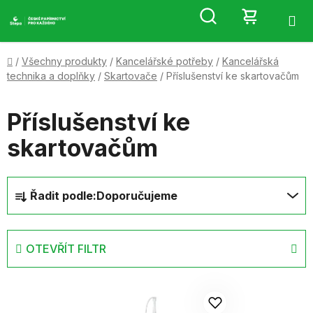
Přejít
Hledat
NÁKUP
na
obsah
KOŠÍK
Domů
/
Všechny produkty
/
Kancelářské potřeby
/
Kancelářská
technika a doplňky
/
Skartovače
/
Příslušenství ke skartovačům
Příslušenství ke
skartovačům
Ř
Řadit podle:
Doporučujeme
a
z
e
OTEVŘÍT FILTR
n
í
V
p
ý
r
p