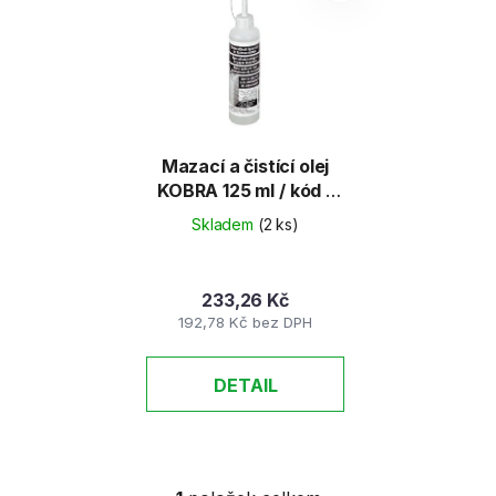
o
i
d
s
u
p
k
r
t
o
ů
d
Mazací a čistící olej
KOBRA 125 ml / kód -
u
KOBRA-OIL-125ML
k
Skladem
(2 ks)
t
ů
233,26 Kč
192,78 Kč bez DPH
DETAIL