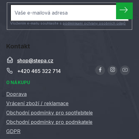
a
t
í
Vložením e-mailu souhlasíte s
podmínkami ochrany osobních údajů
Kontakt
shop
@
stepa.cz
+420 465 322 714
O NÁKUPU
Doprava
Vrácení zboží / reklamace
Obchodní podmínky pro spotřebitele
Obchodní podmínky pro podnikatele
GDPR