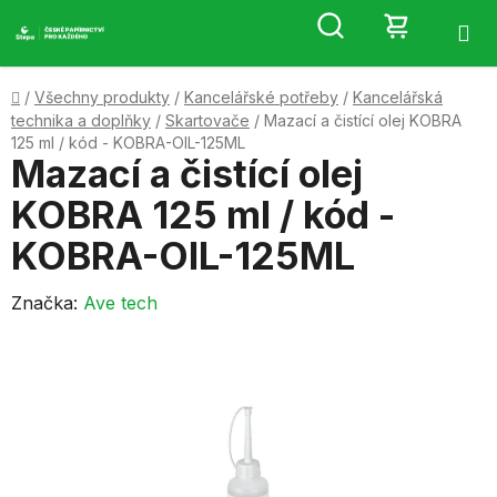
Přejít
Hledat
NÁKUP
na
obsah
KOŠÍK
Domů
/
Všechny produkty
/
Kancelářské potřeby
/
Kancelářská
technika a doplňky
/
Skartovače
/
Mazací a čistící olej KOBRA
125 ml / kód - KOBRA-OIL-125ML
Mazací a čistící olej
KOBRA 125 ml / kód -
KOBRA-OIL-125ML
Značka:
Ave tech