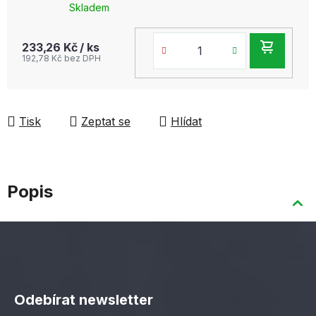
Skladem
DO
233,26 Kč
/ ks
192,78 Kč bez DPH
KOŠ
Tisk
Zeptat se
Hlídat
Popis
Z
á
Odebírat newsletter
p