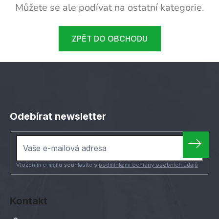
Můžete se ale podívat na ostatní kategorie.
ZPĚT DO OBCHODU
Z
á
Odebírat newsletter
p
a
t
í
Vložením e-mailu souhlasíte s
podmínkami ochrany osobních údajů
Kontakt