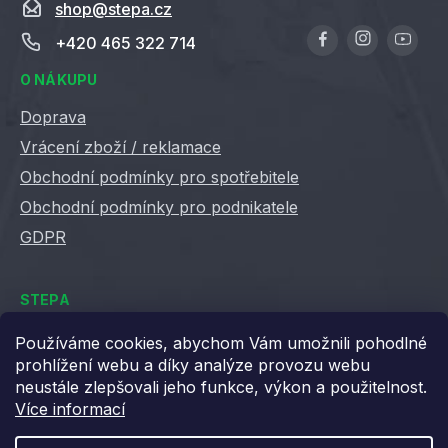
shop
@
stepa.cz
+420 465 322 714
O NÁKUPU
Doprava
Vrácení zboží / reklamace
Obchodní podmínky pro spotřebitele
Obchodní podmínky pro podnikatele
GDPR
STEPA
Kontakty
Používáme cookies, abychom Vám umožnili pohodlné
prohlížení webu a díky analýze provozu webu
Kariéra ve Stepě
neustále zlepšovali jeho funkce, výkon a použitelnost.
Věrnostní slevy
Více informací
Velkoobchod / B2B