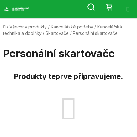
Přejít
Hledat
NÁKUP
na
obsah
KOŠÍK
Domů
/
Všechny produkty
/
Kancelářské potřeby
/
Kancelářská
technika a doplňky
/
Skartovače
/
Personální skartovače
Personální skartovače
Produkty teprve připravujeme.