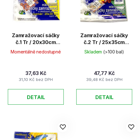
d
s
u
p
k
r
t
o
ů
d
Zamražovací sáčky
Zamražovací sáčky
č.1 Tr / 20x30cm
č.2 Tr / 25x35cm
u
40ks/bal
40ks/bal
k
Momentálně nedostupné
Skladem
(>100 bal)
t
ů
37,63 Kč
47,77 Kč
31,10 Kč bez DPH
39,48 Kč bez DPH
DETAIL
DETAIL