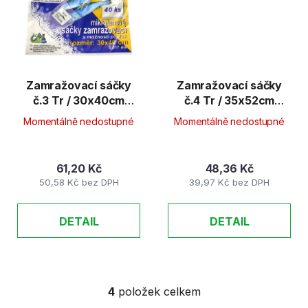
Zamražovací sáčky
Zamražovací sáčky
č.3 Tr / 30x40cm
č.4 Tr / 35x52cm
40ks/bal
20ks/bal
Momentálně nedostupné
Momentálně nedostupné
61,20 Kč
48,36 Kč
50,58 Kč bez DPH
39,97 Kč bez DPH
DETAIL
DETAIL
4
položek celkem
O