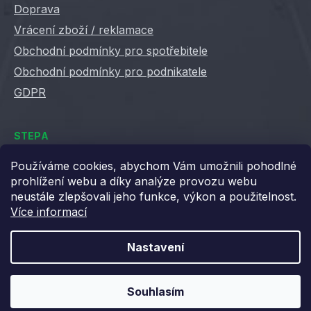
Doprava
Vrácení zboží / reklamace
Obchodní podmínky pro spotřebitele
Obchodní podmínky pro podnikatele
GDPR
STEPA
Kontakty
Používáme cookies, abychom Vám umožnili pohodlné
prohlížení webu a díky analýze provozu webu
Kariéra ve Stepě
neustále zlepšovali jeho funkce, výkon a použitelnost.
Věrnostní slevy
Více informací
Velkoobchod / B2B
XML feedy
Nastavení
Blog STEPA
Souhlasím
Vytvořil Shoptet
Copyright 2026
Stepa
. Všechna práva vyhrazena.