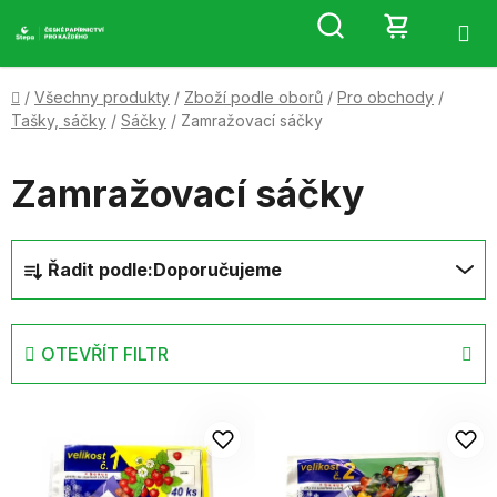
Přejít
Hledat
NÁKUP
na
obsah
KOŠÍK
Domů
/
Všechny produkty
/
Zboží podle oborů
/
Pro obchody
/
Tašky, sáčky
/
Sáčky
/
Zamražovací sáčky
Zamražovací sáčky
Ř
Řadit podle:
Doporučujeme
a
z
e
OTEVŘÍT FILTR
n
í
V
p
ý
r
p
o
i