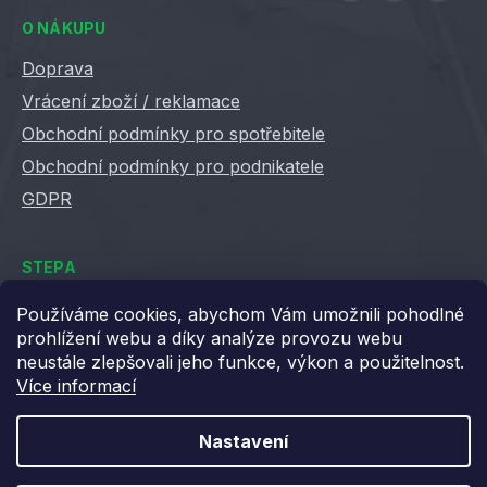
O NÁKUPU
Doprava
Vrácení zboží / reklamace
Obchodní podmínky pro spotřebitele
Obchodní podmínky pro podnikatele
GDPR
STEPA
Kontakty
Používáme cookies, abychom Vám umožnili pohodlné
prohlížení webu a díky analýze provozu webu
Kariéra ve Stepě
neustále zlepšovali jeho funkce, výkon a použitelnost.
Věrnostní slevy
Více informací
Velkoobchod / B2B
XML feedy
Nastavení
Blog STEPA