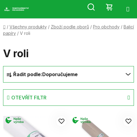
Přejít
Hledat
NÁKUP
na
obsah
KOŠÍK
Domů
/
Všechny produkty
/
Zboží podle oborů
/
Pro obchody
/
Balicí
papíry
/
V roli
V roli
Ř
Řadit podle:
Doporučujeme
a
z
e
OTEVŘÍT FILTR
n
í
V
p
ý
r
p
o
i