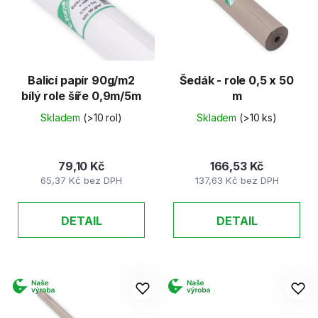
d
s
u
p
k
r
t
o
ů
d
Balicí papír 90g/m2
Šedák - role 0,5 x 50
bílý role šíře 0,9m/5m
m
u
k
Skladem
(>10 rol)
Skladem
(>10 ks)
t
ů
79,10 Kč
166,53 Kč
65,37 Kč bez DPH
137,63 Kč bez DPH
DETAIL
DETAIL