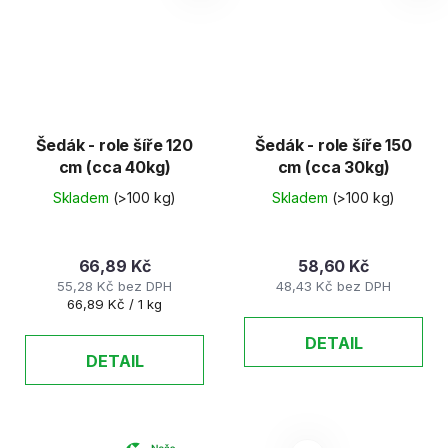
Šedák - role šíře 120
Šedák - role šíře 150
cm (cca 40kg)
cm (cca 30kg)
Skladem
(>100 kg)
Skladem
(>100 kg)
66,89 Kč
58,60 Kč
55,28 Kč bez DPH
48,43 Kč bez DPH
Měrná
66,89 Kč / 1 kg
cena:
DETAIL
DETAIL