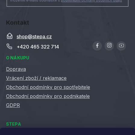
Vložením e-mailu souhlasíte s
podmínkami ochrany osobních údajů
y
v
ý
Kontakt
p
i
shop
@
stepa.cz
s
u
+420 465 322 714
O NÁKUPU
Doprava
Vrácení zboží / reklamace
Obchodní podmínky pro spotřebitele
Obchodní podmínky pro podnikatele
GDPR
STEPA