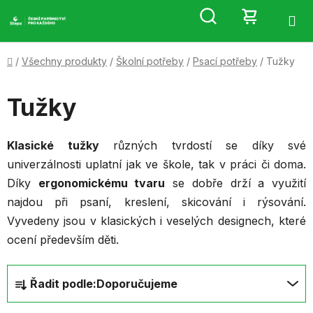
Přejít
Hledat
NÁKUP
na
obsah
KOŠÍK
Domů
/
Všechny produkty
/
Školní potřeby
/
Psací potřeby
/
Tužky
Tužky
Klasické tužky
různých tvrdostí se díky své
univerzálnosti uplatní jak ve škole, tak v práci či doma.
Díky
ergonomickému tvaru
se dobře drží a využití
najdou při psaní, kreslení, skicování i rýsování.
Vyvedeny jsou v klasických i veselých designech, které
ocení především děti.
Ř
Řadit podle:
Doporučujeme
a
z