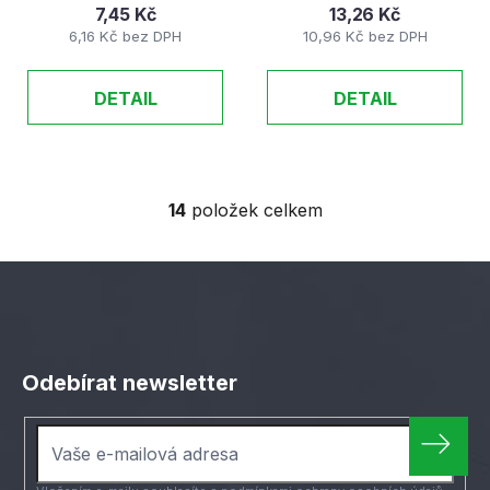
7,45 Kč
13,26 Kč
6,16 Kč bez DPH
10,96 Kč bez DPH
DETAIL
DETAIL
14
položek celkem
O
v
l
á
d
Z
a
á
c
Odebírat newsletter
í
p
p
a
r
t
v
í
k