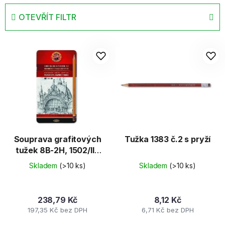
e
OTEVŘÍT FILTR
n
í
V
p
ý
r
p
o
i
d
s
u
p
k
r
t
o
ů
d
Souprava grafitových
Tužka 1383 č.2 s pryží
tužek 8B-2H, 1502/II -
u
12ks
k
Skladem
(>10 ks)
Skladem
(>10 ks)
t
ů
238,79 Kč
8,12 Kč
197,35 Kč bez DPH
6,71 Kč bez DPH