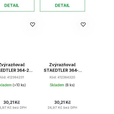
DETAIL
DETAIL
Zvýrazňovač
Zvýrazňovač
EDTLER 364-23
STAEDTLER 364-3
růžový
modrý
Kód:
412364231
Kód:
412364320
kladem
(>10 ks)
Skladem
(8 ks)
30,21 Kč
30,21 Kč
4,97 Kč bez DPH
24,97 Kč bez DPH