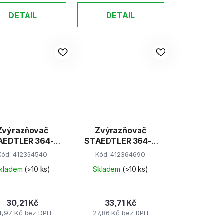
DETAIL
DETAIL
Zvýrazňovač
Zvýrazňovač
AEDTLER 364-5
STAEDTLER 364-6
zelený
fialový
Kód:
412364540
Kód:
412364690
kladem
(>10 ks)
Skladem
(>10 ks)
30,21 Kč
33,71 Kč
4,97 Kč bez DPH
27,86 Kč bez DPH