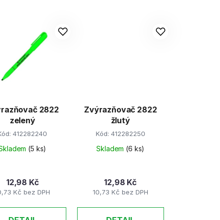
z
e
n
í
p
r
o
d
razňovač 2822
Zvýrazňovač 2822
u
zelený
žlutý
k
Kód:
412282240
Kód:
412282250
t
Skladem
(5 ks)
Skladem
(6 ks)
ů
12,98 Kč
12,98 Kč
0,73 Kč bez DPH
10,73 Kč bez DPH
DETAIL
DETAIL