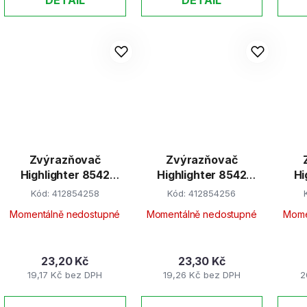
Zvýrazňovač
Zvýrazňovač
Highlighter 8542
Highlighter 8542
Hi
FLEXI SOFT, modrý
FLEXI SOFT, růžový
Kód:
412854258
Kód:
412854256
pastel.
pastel.
Momentálně nedostupné
Momentálně nedostupné
Mome
23,20 Kč
23,30 Kč
19,17 Kč bez DPH
19,26 Kč bez DPH
2