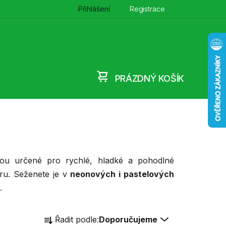
Přihlášení
Registrace
PRÁZDNÝ KOŠÍK
NÁKUPNÍ
KOŠÍK
ou určené pro rychlé, hladké a pohodlné
ru. Seženete je v
neonových i pastelových
.
Ř
Řadit podle:
Doporučujeme
a