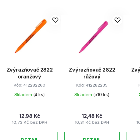
V
ý
p
s
p
r
Zvýrazňovač 2822
Zvýrazňovač 2822
Zvý
o
oranžový
růžový
d
Kód:
412282260
Kód:
412282235
u
k
Skladem
(4 ks)
Skladem
(>10 ks)
t
ů
12,98 Kč
12,48 Kč
10,73 Kč bez DPH
10,31 Kč bez DPH
1
DETAIL
DETAIL