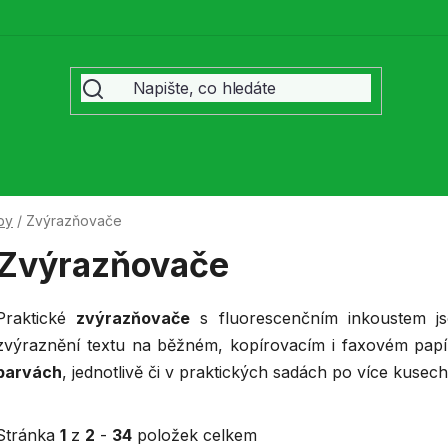
by
/
Zvýrazňovače
Zvýrazňovače
Praktické
zvýrazňovače
s fluorescenčním inkoustem js
zvýraznění textu na běžném, kopírovacím i faxovém papí
barvách
, jednotlivě či v praktických sadách po více kusech
Stránka
1
z
2
-
34
položek celkem