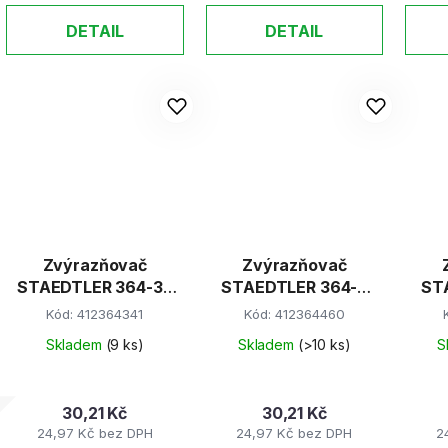
DETAIL
DETAIL
Zvýrazňovač
Zvýrazňovač
STAEDTLER 364-35
STAEDTLER 364-4
ST
tyrkys
oranžový
Kód:
412364341
Kód:
412364460
Skladem
(9 ks)
Skladem
(>10 ks)
S
30,21 Kč
30,21 Kč
24,97 Kč bez DPH
24,97 Kč bez DPH
2