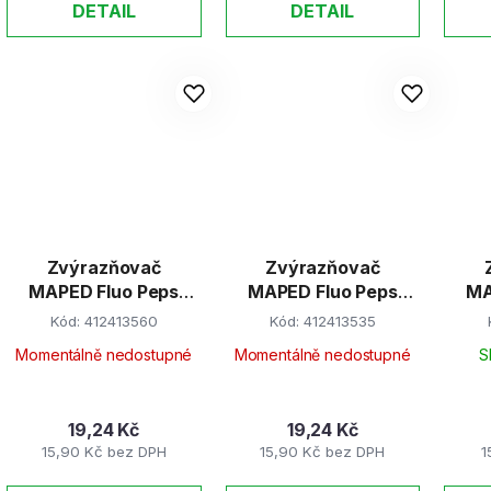
DETAIL
DETAIL
Zvýrazňovač
Zvýrazňovač
MAPED Fluo Peps
MAPED Fluo Peps
MAPED
oranžový
růžový
Kód:
412413560
Kód:
412413535
Momentálně nedostupné
Momentálně nedostupné
S
19,24 Kč
19,24 Kč
15,90 Kč bez DPH
15,90 Kč bez DPH
1