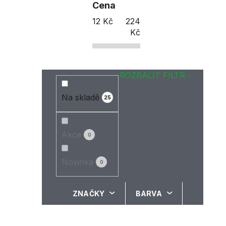
Cena
12
Kč
224
Kč
ROZBALIT FILTR
Na skladě
25
Akce
0
Novinka
0
ZNAČKY
BARVA