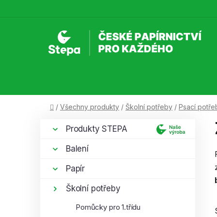
Přejít
na
obsah
Domů
/
Všechny produkty
/
Školní potřeby
/
Psací potře
P
K
Přeskočit
Produkty STEPA
a
kategorie
o
t
s
Balení
e
t
g
Papír
r
o
a
r
Školní potřeby
i
n
Pomůcky pro 1.třídu
e
n