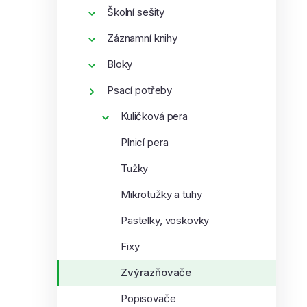
í
Školní sešity
p
Záznamní knihy
a
n
Bloky
e
i
Psací potřeby
l
Kuličková pera
Plnicí pera
Tužky
Mikrotužky a tuhy
Pastelky, voskovky
Fixy
Zvýrazňovače
Popisovače