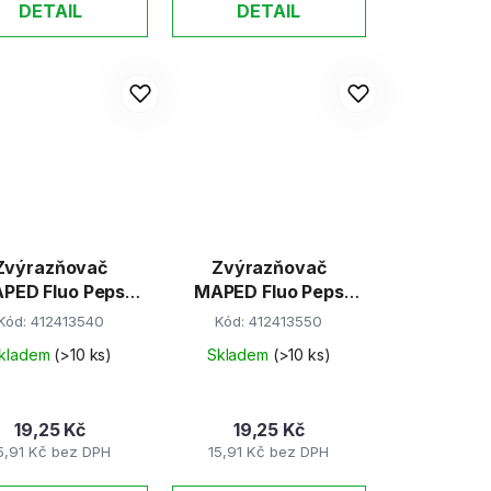
DETAIL
DETAIL
Zvýrazňovač
Zvýrazňovač
 Fluo Peps
MAPED Fluo Peps
zelený
žlutý
Kód:
412413540
Kód:
412413550
kladem
(>10 ks)
Skladem
(>10 ks)
19,25 Kč
19,25 Kč
5,91 Kč bez DPH
15,91 Kč bez DPH