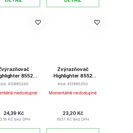
Zvýrazňovač
Zvýrazňovač
ghlighter 8552
Highlighter 8552
zelený
žlutý
Kód:
412885240
Kód:
412885250
ntálně nedostupné
Momentálně nedostupné
24,39 Kč
23,20 Kč
0,16 Kč bez DPH
19,17 Kč bez DPH