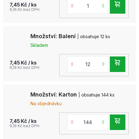
DO
7,45 Kč
/ ks
6,16 Kč bez DPH
KOŠ
Množství: Balení
| obsahuje 12 ks
Skladem
DO
7,45 Kč
/ ks
6,16 Kč bez DPH
KOŠ
Množství: Karton
| obsahuje 144 ks
Na objednávku
DO
7,45 Kč
/ ks
6,16 Kč bez DPH
KOŠ