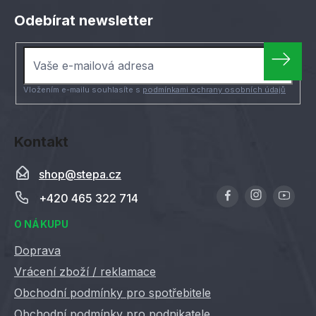
á
Odebírat newsletter
p
a
t
í
Vložením e-mailu souhlasíte s
podmínkami ochrany osobních údajů
Kontakt
shop
@
stepa.cz
+420 465 322 714
O NÁKUPU
Doprava
Vrácení zboží / reklamace
Obchodní podmínky pro spotřebitele
Obchodní podmínky pro podnikatele