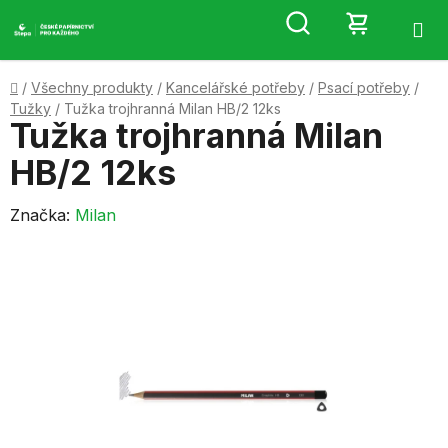
Přejít
Hledat
NÁKUP
na
obsah
KOŠÍK
Domů
/
Všechny produkty
/
Kancelářské potřeby
/
Psací potřeby
/
Tužky
/
Tužka trojhranná Milan HB/2 12ks
Tužka trojhranná Milan
HB/2 12ks
Značka:
Milan