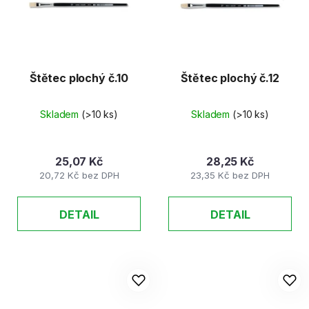
d
s
u
p
k
r
t
o
ů
d
Štětec plochý č.10
Štětec plochý č.12
u
k
Skladem
(>10 ks)
Skladem
(>10 ks)
t
ů
25,07 Kč
28,25 Kč
20,72 Kč bez DPH
23,35 Kč bez DPH
DETAIL
DETAIL