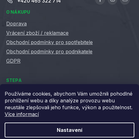
+420 465 322 714
O NÁKUPU
Doprava
Vrácení zboží / reklamace
Obchodní podmínky pro spotřebitele
Obchodní podmínky pro podnikatele
GDPR
STEPA
Kontakty
Používáme cookies, abychom Vám umožnili pohodlné
prohlížení webu a díky analýze provozu webu
Kariéra ve Stepě
neustále zlepšovali jeho funkce, výkon a použitelnost.
Věrnostní slevy
Více informací
Velkoobchod / B2B
XML feedy
Nastavení