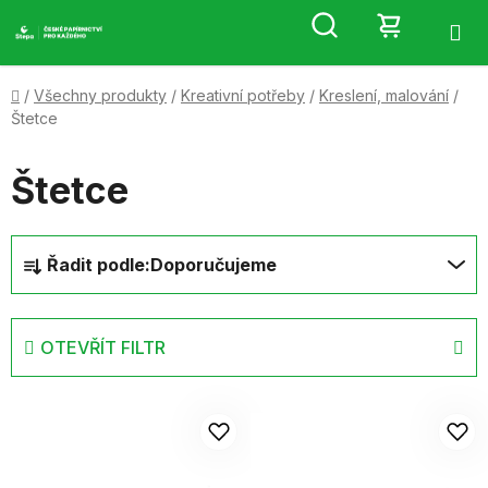
Přejít
Hledat
NÁKUP
na
obsah
KOŠÍK
Domů
/
Všechny produkty
/
Kreativní potřeby
/
Kreslení, malování
/
Štetce
Štetce
Ř
Řadit podle:
Doporučujeme
a
z
e
OTEVŘÍT FILTR
n
í
V
p
ý
r
p
o
i