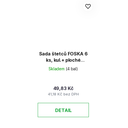
Sada štetců FOSKA 6
ks, kul.+ ploché
(2,4,6,10;8,12) / natur
Skladem
(4 bal)
49,83 Kč
41,18 Kč bez DPH
DETAIL