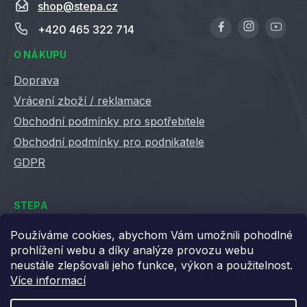
shop
@
stepa.cz
+420 465 322 714
O NÁKUPU
Doprava
Vrácení zboží / reklamace
Obchodní podmínky pro spotřebitele
Obchodní podmínky pro podnikatele
GDPR
STEPA
Kontakty
Používáme cookies, abychom Vám umožnili pohodlné
prohlížení webu a díky analýze provozu webu
Kariéra ve Stepě
neustále zlepšovali jeho funkce, výkon a použitelnost.
Věrnostní slevy
Více informací
Velkoobchod / B2B