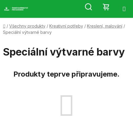
Přejít
Hledat
NÁKUP
na
obsah
KOŠÍK
Domů
/
Všechny produkty
/
Kreativní potřeby
/
Kreslení, malování
/
Speciální výtvarné barvy
Speciální výtvarné barvy
Produkty teprve připravujeme.