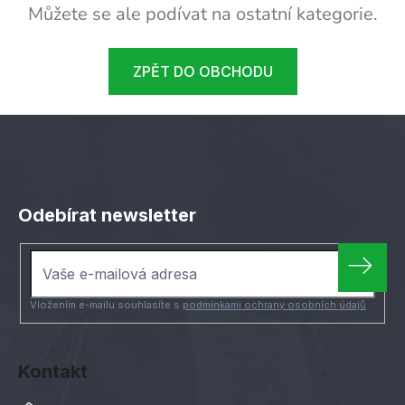
Můžete se ale podívat na ostatní kategorie.
ZPĚT DO OBCHODU
Z
á
Odebírat newsletter
p
a
t
í
Vložením e-mailu souhlasíte s
podmínkami ochrany osobních údajů
Kontakt