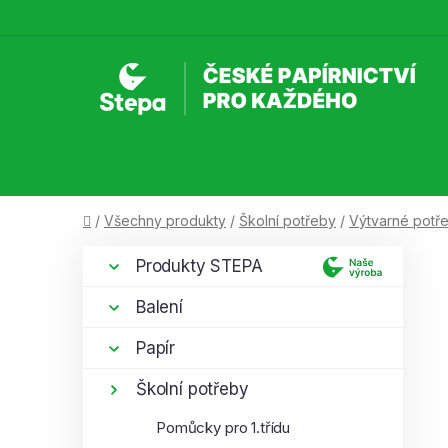
Přejít
na
obsah
Domů
/
Všechny produkty
/
Školní potřeby
/
Výtvarné potř
P
K
Přeskočit
Produkty STEPA
a
kategorie
o
t
s
Balení
e
t
g
Papír
r
o
a
r
Školní potřeby
i
n
Pomůcky pro 1.třídu
e
n