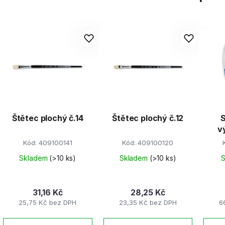
Štětec plochý č.14
Štětec plochý č.12
S
v
št
Kód:
409100141
Kód:
409100120
Skladem
(>10 ks)
Skladem
(>10 ks)
31,16 Kč
28,25 Kč
25,75 Kč bez DPH
23,35 Kč bez DPH
6