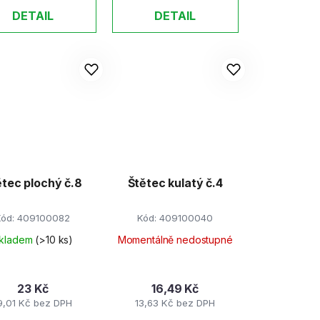
DETAIL
DETAIL
ětec plochý č.8
Štětec kulatý č.4
Kód:
409100082
Kód:
409100040
kladem
(>10 ks)
Momentálně nedostupné
23 Kč
16,49 Kč
9,01 Kč bez DPH
13,63 Kč bez DPH