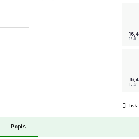
16,
13,61
16,
13,61
Tisk
Popis