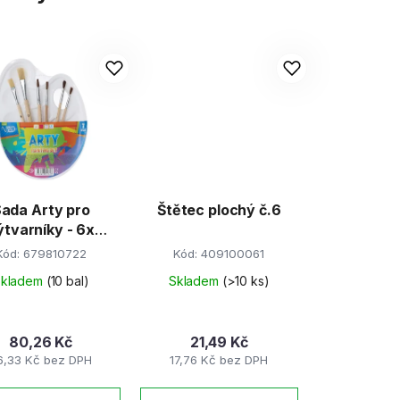
ada Arty pro
Štětec plochý č.6
ýtvarníky - 6x
ětec + paletka
Kód:
679810722
Kód:
409100061
Skladem
(10 bal)
Skladem
(>10 ks)
80,26 Kč
21,49 Kč
6,33 Kč bez DPH
17,76 Kč bez DPH