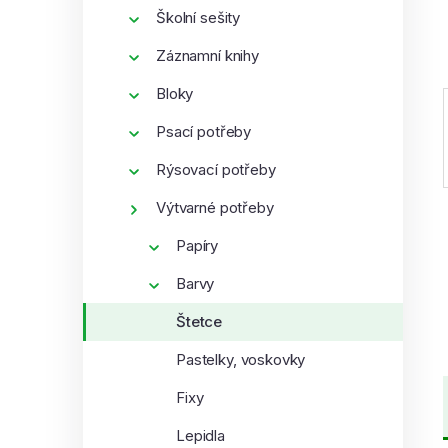
í
Školní sešity
p
Záznamní knihy
a
n
Bloky
e
Psací potřeby
l
Rýsovací potřeby
Výtvarné potřeby
Papíry
Barvy
Štetce
Pastelky, voskovky
Fixy
Lepidla