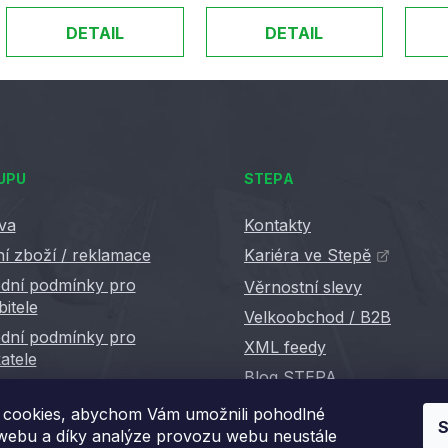
DETAIL
DETAIL
UPU
STEPA
va
Kontakty
í zboží / reklamace
Kariéra ve Stepě
dní podmínky pro
Věrnostní slevy
bitele
Velkoobchod / B2B
dní podmínky pro
XML feedy
atele
Blog STEPA
cookies, abychom Vám umožnili pohodlné
S
 webu a díky analýze provozu webu neustále