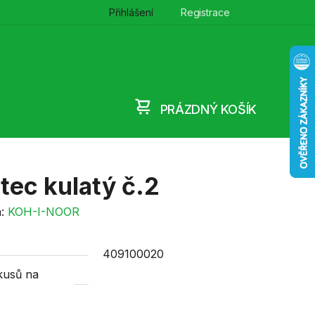
Přihlášení
Registrace
PRÁZDNÝ KOŠÍK
NÁKUPNÍ
KOŠÍK
tec kulatý č.2
a:
KOH-I-NOOR
409100020
kusů na