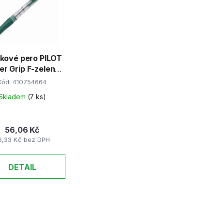
p
r
o
d
čkové pero PILOT
u
er Grip F-zelené
k
BPGP-10R
Kód:
410754664
t
Skladem
(7 ks)
ů
56,06 Kč
6,33 Kč bez DPH
DETAIL