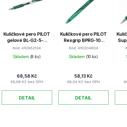
s
p
r
Kuličkové pero PILOT
Kuličkové pero PILOT
Kuli
o
gelové BL-G2-5-G
Rexgrip BPRG-10F
Sup
d
zelené
zelené
Kód:
410953124
Kód:
410204804
u
k
Skladem
(8 ks)
Skladem
(10 ks)
t
ů
68,58 Kč
58,13 Kč
56,68 Kč bez DPH
48,04 Kč bez DPH
4
DETAIL
DETAIL
O
v