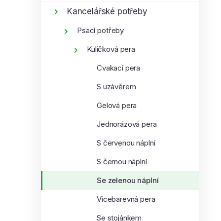
í
i
Kancelářské potřeby
p
Psací potřeby
a
n
Kuličková pera
e
Cvakací pera
l
S uzávěrem
Gelová pera
Jednorázová pera
S červenou náplní
S černou náplní
Se zelenou náplní
Vícebarevná pera
Se stojánkem