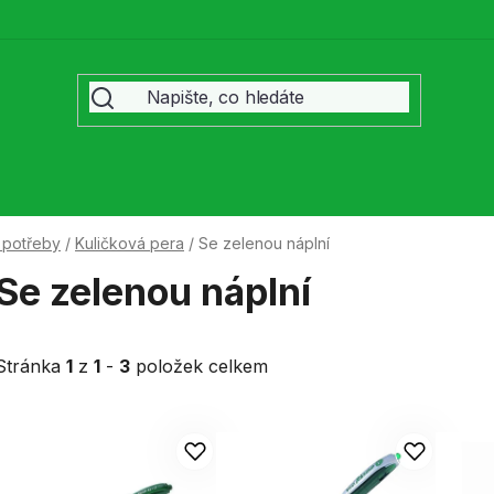
 potřeby
/
Kuličková pera
/
Se zelenou náplní
Se zelenou náplní
Stránka
1
z
1
-
3
položek celkem
V
ý
p