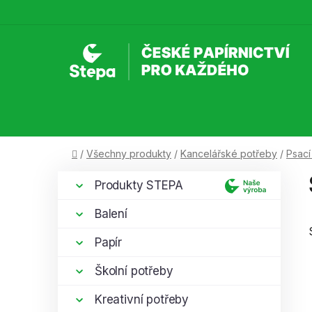
Přejít
na
obsah
Domů
/
Všechny produkty
/
Kancelářské potřeby
/
Psací
P
K
Přeskočit
Produkty STEPA
a
kategorie
o
t
s
Balení
e
t
g
Papír
r
o
a
r
Školní potřeby
i
n
e
Kreativní potřeby
n