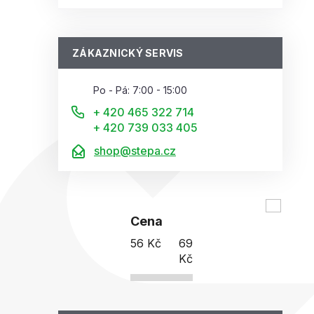
ZÁKAZNICKÝ SERVIS
Po - Pá: 7:00 - 15:00
+ 420 465 322 714
+ 420 739 033 405
shop@stepa.cz
Cena
56
Kč
69
Kč